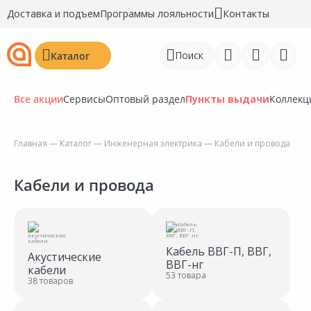
Доставка и подъем
Программы лояльности
Контакты
Поиск
Каталог
Все акции
Сервисы
Оптовый раздел
Пункты выдачи
Коллекц
Главная
—
Каталог
—
Инженерная электрика
— Кабели и провода
Войти
Кабели и провода
Регистрация
Перейти к сравнению
Избранное
Кабель ВВГ-П, ВВГ,
Акустические
ВВГ-нг
кабели
53 товара
Недавно просмотренные
38 товаров
товары