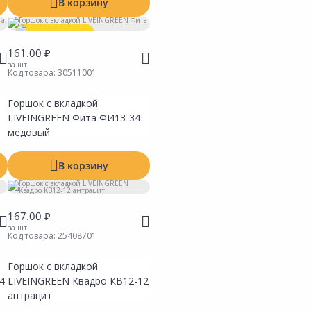
В корзину
Выгодная цена
161.00 ₽
за шт
Код товара:
30511001
Горшок с вкладкой
ть
Сравнить
ь в Избранное
Добавить в Избранное
LIVEINGREEN Фита ФИ13-34
 на складах
Наличие на складах
медовый
В корзину
167.00 ₽
за шт
Код товара:
25408701
Горшок с вкладкой
ть
Сравнить
ь в Избранное
Добавить в Избранное
4
LIVEINGREEN Квадро КВ12-12
 на складах
Наличие на складах
антрацит