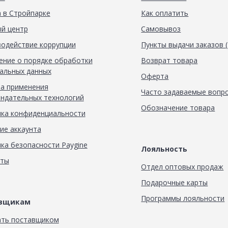
 в Стройпарке
Как оплатить
й центр
Самовывоз
одействие коррупции
Пункты выдачи заказов 
ние о порядке обработки
Возврат товара
альных данных
Оферта
а применения
Часто задаваемые вопр
ндательных технологий
Обозначение товара
ка конфиденциальности
ие аккаунта
ка безопасности Paygine
Лояльность
кты
Отдел оптовых продаж
Подарочные карты
Программы лояльности
авщикам
ать поставщиком