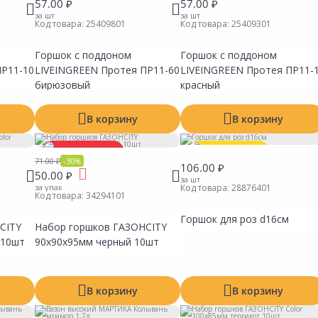
57.00 ₽
57.00 ₽
за шт
за шт
Код товара:
25409801
Код товара:
25409301
Горшок с поддоном
Горшок с поддоном
ПР11-10
LIVEINGREEN Протея ПР11-60
LIVEINGREEN Протея ПР11-
бирюзовый
красный
В корзину
В корзину
Распродажа!
Выгодная цена
71.00 ₽
-30%
106.00 ₽
50.00 ₽
Выгодная цена
за шт
за упак
Код товара:
28876401
Код товара:
34294101
Горшок для роз d16см
CITY
Набор горшков ГАЗОНCITY
Сравнить
Сравнить
Сравни
Добавить в Избранное
Добавить в Избранное
Добавит
Наличие на складах
Наличие на складах
Наличие
 10шт
90х90х95мм черный 10шт
В корзину
В корзину