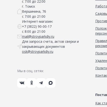
с 7:00 до 22:00
Работа
г. Томск
Вершинина, 76
Садовы
с 7:00 до 21:00
Против
Интернет-магазин:
+7 (3822) 90-00-17
Положе
с 8:00 до 21:00
персон
mail@stroyparkdiy.ru
Правил
Для запроса счета, актов сверки и
рекоме
закрывающих документов
osk@stroyparkdiy.ru
Полити
Удален
Полити
Мы в соц. сетях:
Конта
Пост
Как ст