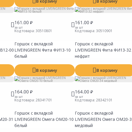
В корзину
В корзину
161.00 ₽
161.00 ₽
за шт
за шт
Код товара:
30510801
Код товара:
30510901
Горшок с вкладкой
Горшок с вкладкой
Сравнить
Сравнить
Сравни
Добавить в Избранное
Добавить в Избранное
Добавит
КВ12-00
LIVEINGREEN Фита ФИ13-10
LIVEINGREEN Фита ФИ13-32
Наличие на складах
Наличие на складах
Наличие
белый
нефрит
В корзину
В корзину
164.00 ₽
164.00 ₽
за шт
за шт
Код товара:
28341701
Код товара:
28342101
Горшок с вкладкой
Горшок с вкладкой
Сравнить
Сравнить
Сравни
Добавить в Избранное
Добавить в Избранное
Добавит
М20-31
LIVEINGREEN Омега ОМ20-10
LIVEINGREEN Омега ОМ20-3
Наличие на складах
Наличие на складах
Наличие
белый
медовый