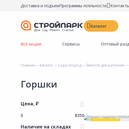
Доставка и подъем
Программы лояльности
Контакт
Каталог
Все акции
Сервисы
Оптовый раз
Строительные материалы
Двери, окна, замки
Главная
—
Каталог
—
Сад и огород
—
Ёмкости для растений
—
Инструменты и крепёж
Напольные покрытия
Горшки
Керамическая плитка
Обои
Цена, ₽
Потолочные и стеновые покрытия
Краски, герметики, пропитки
Выгодная цена
Наличие на складах