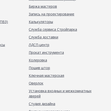
Биржа мастеров
Запись на проектирование
(ПВЗ)
Калькуляторы
Служба сервиса Стройпарка
Служба доставки
осы
ЛДСП-центр
Прокат инструмента
Колеровка
Пошив штор
Ключная мастерская
Оверлок
Установка входных и межкомнатных
дверей
Студия дизайна