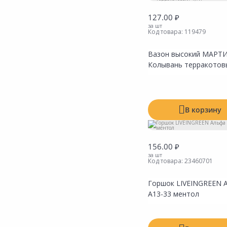
Сад и огород
127.00 ₽
за шт
Код товара:
119479
Вазон высокий МАРТ
Показать все
Колывань терракотов
Показать все
В корзину
Показать все
156.00 ₽
за шт
Код товара:
23460701
Горшок LIVEINGREEN 
А13-33 ментол