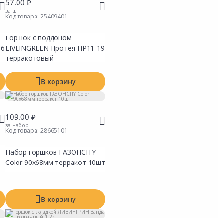
57.00 ₽
за шт
Код товара:
25409401
Горшок с поддоном
16
LIVEINGREEN Протея ПР11-19
терракотовый
В корзину
109.00 ₽
за набор
Код товара:
28665101
Набор горшков ГАЗОНCITY
ть
Сравнить
ь в Избранное
Добавить в Избранное
Color 90х68мм терракот 10шт
 на складах
Наличие на складах
В корзину