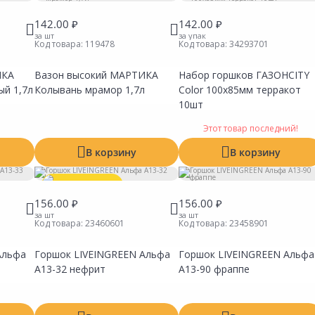
142.00 ₽
142.00 ₽
за шт
за упак
Код товара:
119478
Код товара:
34293701
ИКА
Вазон высокий МАРТИКА
Набор горшков ГАЗОНCITY
Сравнить
Сравнить
Сравни
Добавить в Избранное
Добавить в Избранное
Добавит
ый 1,7л
Колывань мрамор 1,7л
Color 100х85мм терракот
Наличие на складах
Наличие на складах
Наличие
10шт
Этот товар последний!
В корзину
В корзину
Выгодная цена
156.00 ₽
156.00 ₽
за шт
за шт
Код товара:
23460601
Код товара:
23458901
Альфа
Горшок LIVEINGREEN Альфа
Горшок LIVEINGREEN Альфа
Сравнить
Сравнить
Сравни
Добавить в Избранное
Добавить в Избранное
Добавит
А13-32 нефрит
А13-90 фраппе
Наличие на складах
Наличие на складах
Наличие