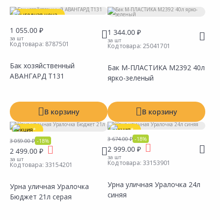
Объем
Выгодная цена
1 055.00 ₽
Размер
1 344.00 ₽
за шт
за шт
Код товара:
8787501
Код товара:
25041701
Материал
Бак хозяйственный
Бак М-ПЛАСТИКА М2392 40л
Производитель
АВАНГАРД Т131
ярко-зеленый
В корзину
В корзину
Акция
*
Акция
*
3 674.00 ₽
-18%
3 059.00 ₽
-18%
2 999.00 ₽
2 499.00 ₽
за шт
за шт
Код товара:
33153901
Код товара:
33154201
Урна уличная Уралочка 24л
Урна уличная Уралочка
синяя
Бюджет 21л серая
Сравнить
Сравнить
Добавить в Избранное
Добавить в Избранное
Наличие на складах
Наличие на складах