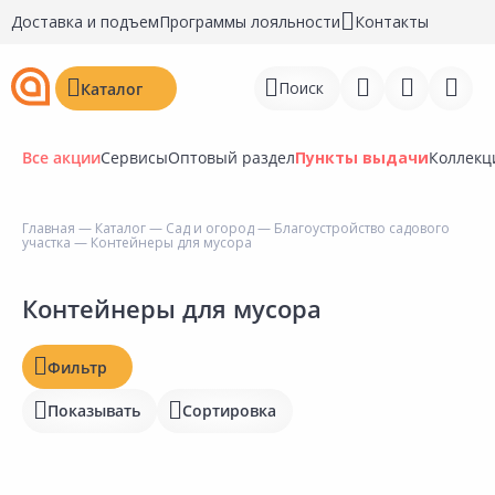
Доставка и подъем
Программы лояльности
Контакты
Поиск
Каталог
Все акции
Сервисы
Оптовый раздел
Пункты выдачи
Коллекц
Цена, ₽
Главная
—
Каталог
—
Сад и огород
—
Благоустройство садового
участка
— Контейнеры для мусора
Войти
Регистрация
Контейнеры для мусора
Наличие на складах
Статус
Перейти к сравнению
Фильтр
Отзывы
Избранное
Показывать
Сортировка
Рейтинг
Недавно просмотренные
товары
Бирка