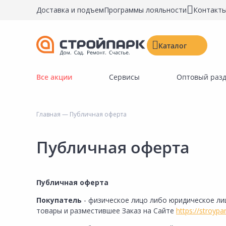
Доставка и подъем
Программы лояльности
Контакт
Каталог
Все акции
Сервисы
Оптовый раз
Строительные материалы
Двери, окна, замки
Главная
— Публичная оферта
Инструменты и крепёж
Напольные покрытия
Публичная оферта
Керамическая плитка
Обои
Публичная оферта
Потолочные и стеновые покрытия
Покупатель
- физическое лицо либо юридическое л
Краски, герметики, пропитки
товары и разместившее Заказ на Сайте
https://stroypar