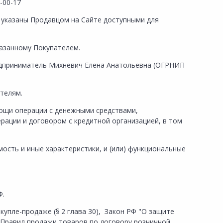
-00-17
 указаны Продавцом на Сайте доступными для
казанному Покупателем.
едприниматель Михневич
Елена Анатольевна (ОГРНИП
ателям.
ощи операции с денежными средствами,
рации и договором с кредитной организацией, в том
ость и иные характеристики, и (или) функциональные
Ф.
пле-продаже (§ 2 глава 30), Закон РФ "О защите
и Правил продажи товаров по договору розничной