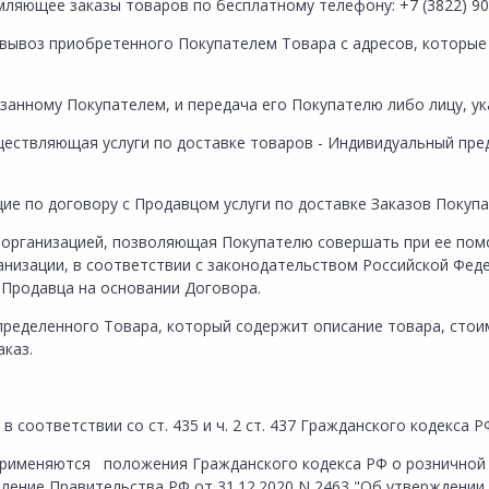
ляющее заказы товаров по бесплатному телефону: +7 (3822) 90
вывоз приобретенного Покупателем Товара с адресов, которые
казанному Покупателем, и передача его Покупателю либо лицу, у
ществляющая услуги по доставке товаров - Индивидуальный пр
щие по договору с Продавцом услуги по доставке Заказов Покуп
й организацией, позволяющая Покупателю совершать при ее пом
низации, в соответствии с законодательством Российской Феде
 Продавца на основании Договора.
ределенного Товара, который содержит описание товара, стоим
каз.
 соответствии со ст. 435 и ч. 2 ст. 437 Гражданского кодекса Р
рименяются положения Гражданского кодекса РФ о розничной ку
овление Правительства РФ от 31.12.2020 N 2463 "Об утверждени