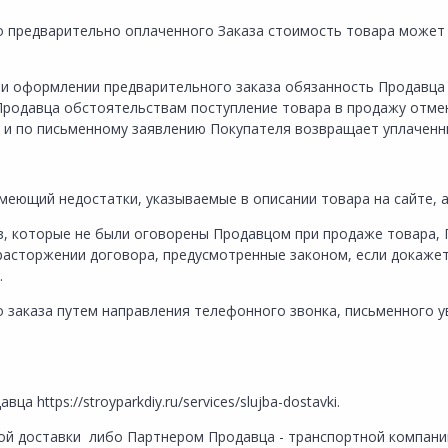
чно предварительно оплаченного Заказа стоимость товара може
, при оформлении предварительного заказа обязанность Продавца
 Продавца обстоятельствам поступление товара в продажу отме
з и по письменному заявлению Покупателя возвращает уплаченн
 имеющий недостатки, указываемые в описании товара на сайте,
ов, которые не были оговорены Продавцом при продаже товара,
расторжении договора, предусмотренные законом, если докажет
.
го заказа путем направления телефонного звонка, письменного 
 https://stroyparkdiy.ru/services/slujba-dostavki.
бой доставки либо Партнером Продавца - транспортной компании