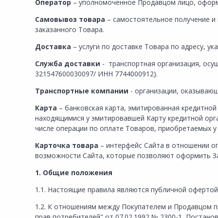
Сад и огород
Оператор
– уполномоченное Продавцом лицо, оформ
Самовывоз товара
– самостоятельное получение и 
заказанного Товара.
Доставка
– услуги по доставке Товара по адресу, у
Служба доставки
- транспортная организация, осу
321547600030097/ ИНН 7744000912).
Транспортные компании
- организации, оказываю
Карта
– банковская карта, эмитированная кредитно
находящимися у эмитировавшей Карту кредитной орга
числе операции по оплате Товаров, приобретаемых у
Карточка товара
– интерфейс Сайта в отношении оп
возможности Сайта, которые позволяют оформить За
1. Общие положения
1.1. Настоящие правила являются публичной офертой в
1.2. К отношениям между Покупателем и Продавцом п
прав потребителей" от 07.02.1992 № 2300-1, Постан