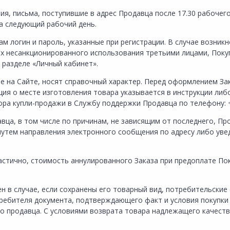
ния, письма, поступившие в адрес Продавца после 17.30 рабочег
а следующий рабочий день.
ам логин и пароль, указанные при регистрации. В случае возни
их несанкционированного использования третьими лицами, Пок
 разделе «Личный кабинет».
е на Сайте, носят справочный характер. Перед оформлением За
ция о месте изготовления товара указывается в инструкции либ
а купли-продажи в Службу поддержки Продавца по телефону: +7
давца, в том числе по причинам, не зависящим от последнего, П
 путем направления электронного сообщения по адресу либо ув
 частично, стоимость аннулированного Заказа при предоплате П
н в случае, если сохранены его товарный вид, потребительские
требителя документа, подтверждающего факт и условия покупки
го продавца. С условиями возврата товара надлежащего качест