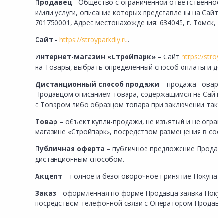
Инженерная электрика
Продавец
- Общество с ограниченной ответственно
и/или услуги, описание которых представлены на Сай
Вентиляция, климатическое оборудование
701750001, Адрес местонахождения: 634045, г. Томск, 
Освещение
Сайт
-
https://stroyparkdiy.ru
.
Отопление, водоснабжение, канализация
Интернет-магазин «Стройпарк»
– Сайт
https://stro
на Товары, выбрать определенный способ оплаты и до
Сантехника, мебель для ванной комнаты
Дистанционный способ продажи
– продажа товар
Сауны и бани
Продавцом описанием товара, содержащимся на Сай
с Товаром либо образцом товара при заключении так
Интерьер, текстиль, камины, оформление
окон, картины
Товар
– объект купли-продажи, не изъятый и не огр
магазине «Cтройпарк», посредством размещения в со
Хранение и порядок
Публичная оферта
– публичное предложение Продав
Товары для дома, подарки, бытовая химия
дистанционным способом.
Кухни, мойки, смесители, бытовая техника
Акцепт
– полное и безоговорочное принятие Покуп
Туризм и отдых
Заказ
- оформленная по форме Продавца заявка Поку
Автотовары
посредством телефонной связи с Оператором Продав