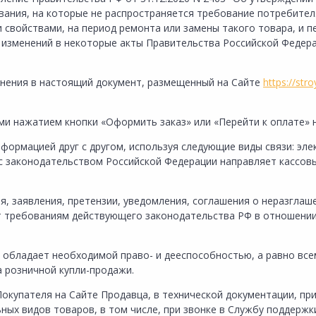
вания, на которые не распространяется требование потребител
свойствами, на период ремонта или замены такого товара, и 
и изменений в некоторые акты Правительства Российской Федера
менения в настоящий документ, размещенный на Сайте
https://stro
ми нажатием кнопки «Оформить заказ» или «Перейти к оплате» 
нформацией друг с другом, используя следующие виды связи: эл
 с законодательством Российской Федерации направляет кассовы
ния, заявления, претензии, уведомления, соглашения о неразгла
т требованиям действующего законодательства РФ в отношении
то обладает необходимой право- и дееспособностью, а равно в
 розничной купли-продажи.
Покупателя на Сайте Продавца, в технической документации, при
ных видов товаров, в том числе, при звонке в Службу поддерж