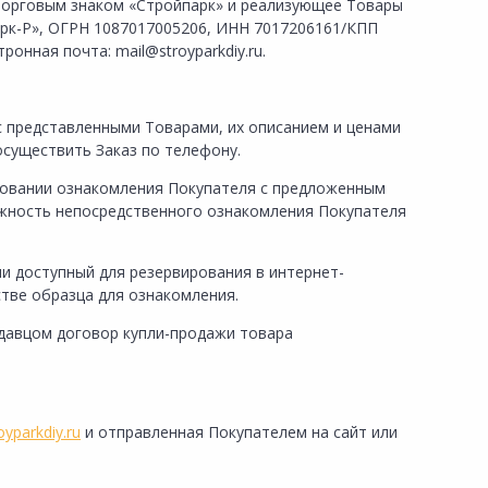
торговым знаком «Стройпарк» и реализующее Товары
рк-Р», ОГРН 1087017005206, ИНН 7017206161/КПП
ктронная почта:
mail
@
stroyparkdiy
.ru
.
с представленными Товарами, их описанием и ценами
осуществить Заказ по телефону.
новании ознакомления Покупателя с предложенным
ожность непосредственного ознакомления Покупателя
и доступный для резервирования в интернет-
тве образца для ознакомления.
одавцом договор купли-продажи товара
royparkdiy.ru
и отправленная Покупателем на сайт или