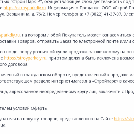
стью "Строй Парк-Р", осуществляющее свою деятельность под 
те
https://stroyparkdiy.ru
. Информация о Продавце: ООО «Строй Па
ул. Вершинина, д. 76/2. Номер телефона:
+7 (3822) 41-37-07
, Эле
yparkdiy.ru
, на котором любой Покупатель может ознакомиться 
ставки Товаров, отправить Заказ по электронной почте и/или 
ов по договору розничной купли-продажи, заключаемому на ос
те
https://stroyparkdiy.ru
, при этом должна быть исключена возм
ого договора.
аниченный в гражданском обороте, представленный к продаже ил
ответствующем разделе интернет-магазина «Стройпарк» в качес
ца, адресованное неопределенному кругу лиц, заключить с Пр
ателем условий Оферты.
пателя на покупку товаров, представленных на Сайте
https://st
ца.