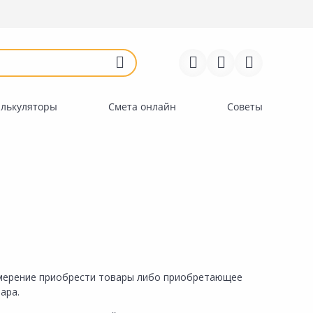
Войти
Регистрация
Перейти к сравнению
Избранное
Недавно просмотренные
товары
алькуляторы
Смета онлайн
Советы
амерение приобрести товары либо приобретающее
ара.