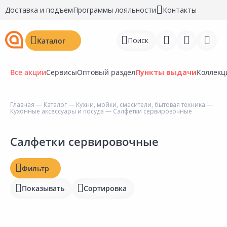
Доставка и подъем
Программы лояльности
Контакты
Поиск
Каталог
Все акции
Сервисы
Оптовый раздел
Пункты выдачи
Коллекц
Цена, ₽
Главная
—
Каталог
—
Кухни, мойки, смесители, бытовая техника
—
Кухонные аксессуары и посуда
— Салфетки сервировочные
Войти
Наличие на складах
Регистрация
Салфетки сервировочные
Статус
Перейти к сравнению
Фильтр
Отзывы
Избранное
Показывать
Сортировка
Рейтинг
Недавно просмотренные
товары
Бирка