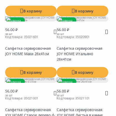
В корзину
В корзину
Новинка
Новинка
56.00 ₽
56.00 ₽
за шт
за шт
Код товара:
35021601
Код товара:
35020901
Салфетка сервировочная
Салфетка сервировочная
JOY HOME Маки 26х41см
JOY HOME Итальяно
Сравнить
Сравнить
Добавить в Избранное
Добавить в Избранное
Наличие на складах
Наличие на складах
26х41см
В корзину
В корзину
Новинка
Новинка
56.00 ₽
56.00 ₽
за шт
за шт
Код товара:
35021001
Код товара:
35021101
Салфетка сервировочная
Салфетка сервировочная
JOY HOME Старое дерево d-
JOY HOME Листья в камне
Сравнить
Сравнить