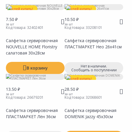
Размер
Успей купить!
Успей купить!
Диаметр
7.50 ₽
10.50 ₽
за шт
за шт
Код товара:
32402401
Код товара:
33208101
Тип
Салфетка сервировочная
Салфетка сервировочная
NOUVELLE HOME Floristry
ПЛАСТМАРКЕТ Нео 26х41см
салатовая 30х28см
Нет в наличии.
В корзину
Сообщить о поступлении
Успей купить!
13.50 ₽
28.50 ₽
за шт
за шт
Код товара:
26679201
Код товара:
32068601
Салфетка сервировочная
Салфетка сервировочная
ПЛАСТМАРКЕТ Лён 36см
DOMENIK Jazzy 45х30см
Сравнить
Сравнить
Добавить в Избранное
Добавить в Избранное
Наличие на складах
Наличие на складах