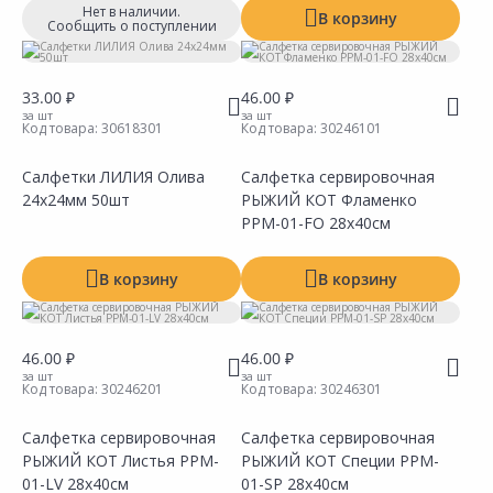
Нет в наличии.
В корзину
Сообщить о поступлении
33.00 ₽
46.00 ₽
за шт
за шт
Код товара:
30618301
Код товара:
30246101
Салфетки ЛИЛИЯ Олива
Салфетка сервировочная
24х24мм 50шт
РЫЖИЙ КОТ Фламенко
Сравнить
Сравнить
Добавить в Избранное
Добавить в Избранное
Наличие на складах
Наличие на складах
PPM-01-FO 28х40см
В корзину
В корзину
46.00 ₽
46.00 ₽
за шт
за шт
Код товара:
30246201
Код товара:
30246301
Салфетка сервировочная
Салфетка сервировочная
РЫЖИЙ КОТ Листья PPM-
РЫЖИЙ КОТ Специи PPM-
Сравнить
Сравнить
Добавить в Избранное
Добавить в Избранное
Наличие на складах
Наличие на складах
01-LV 28х40см
01-SP 28х40см