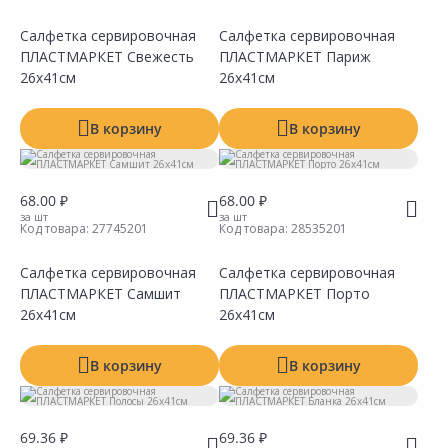
Салфетка сервировочная
Салфетка сервировочная
ПЛАСТМАРКЕТ Свежесть
ПЛАСТМАРКЕТ Париж
Сравнить
Сравнить
Добавить в Избранное
Добавить в Избранное
Наличие на складах
Наличие на складах
26х41см
26х41см
В корзину
В корзину
68.00 ₽
68.00 ₽
за шт
за шт
Код товара:
27745201
Код товара:
28535201
Салфетка сервировочная
Салфетка сервировочная
ПЛАСТМАРКЕТ Самшит
ПЛАСТМАРКЕТ Порто
Сравнить
Сравнить
Добавить в Избранное
Добавить в Избранное
Наличие на складах
Наличие на складах
26х41см
26х41см
В корзину
В корзину
69.36 ₽
69.36 ₽