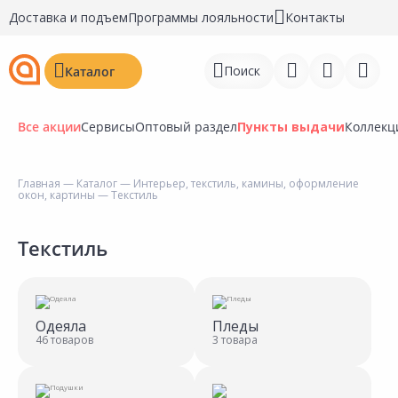
Доставка и подъем
Программы лояльности
Контакты
Поиск
Каталог
Все акции
Сервисы
Оптовый раздел
Пункты выдачи
Коллекц
Главная
—
Каталог
—
Интерьер, текстиль, камины, оформление
окон, картины
— Текстиль
Войти
Регистрация
Текстиль
Перейти к сравнению
Избранное
Одеяла
Пледы
46 товаров
3 товара
Недавно просмотренные
товары