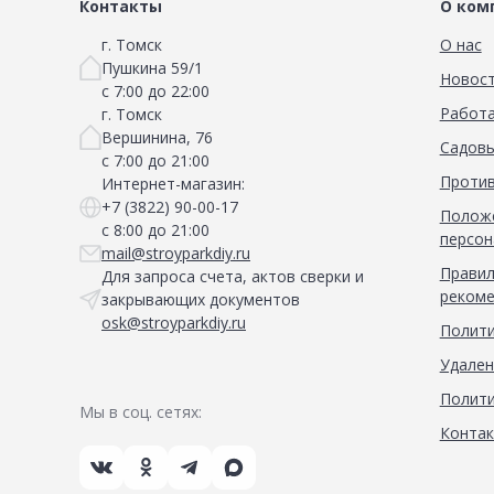
Сад и огород
Контакты
О ком
г. Томск
О нас
Пушкина 59/1
Новос
с 7:00 до 22:00
Работа
г. Томск
Вершинина, 76
Садовы
с 7:00 до 21:00
Против
Интернет-магазин:
+7 (3822) 90-00-17
Положе
с 8:00 до 21:00
персон
mail@stroyparkdiy.ru
Правил
Для запроса счета, актов сверки и
рекоме
закрывающих документов
osk@stroyparkdiy.ru
Полити
Удален
Полити
Мы в соц. сетях:
Конта