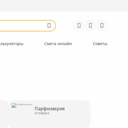
Войти
Регистрация
Перейти к сравнению
Избранное
Недавно просмотренные
товары
алькуляторы
Смета онлайн
Советы
Парфюмерия
4 товара