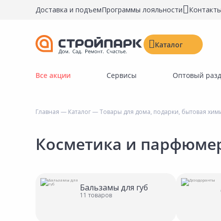
Доставка и подъем
Программы лояльности
Контакт
Каталог
Все акции
Сервисы
Оптовый раз
Строительные материалы
Двери, окна, замки
Главная
—
Каталог
—
Товары для дома, подарки, бытовая хим
Инструменты и крепёж
Напольные покрытия
Косметика и парфюме
Керамическая плитка
Обои
Потолочные и стеновые покрытия
Бальзамы для губ
11 товаров
Краски, герметики, пропитки