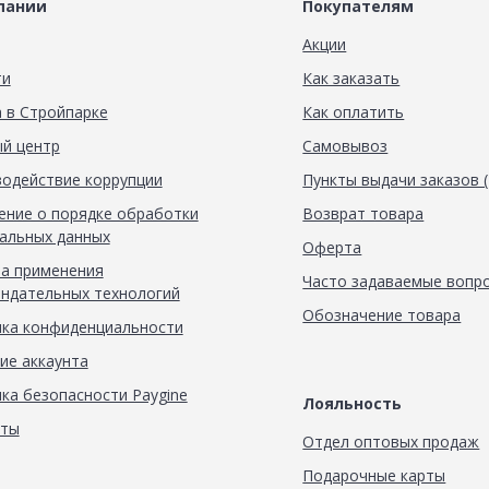
пании
Покупателям
Акции
ти
Как заказать
 в Стройпарке
Как оплатить
й центр
Самовывоз
одействие коррупции
Пункты выдачи заказов 
ние о порядке обработки
Возврат товара
альных данных
Оферта
а применения
Часто задаваемые вопр
ндательных технологий
Обозначение товара
ка конфиденциальности
ие аккаунта
ка безопасности Paygine
Лояльность
кты
Отдел оптовых продаж
Подарочные карты