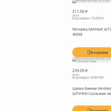
211.00 ₽
за шт
Код товара:
17526501
Мочалка БАННЫЕ ШТ
40098
В корзину
234.00 ₽
за шт
Код товара:
33961901
Шапка банная БАННЫ
ШТУЧКИ Скользкие л
В корзину