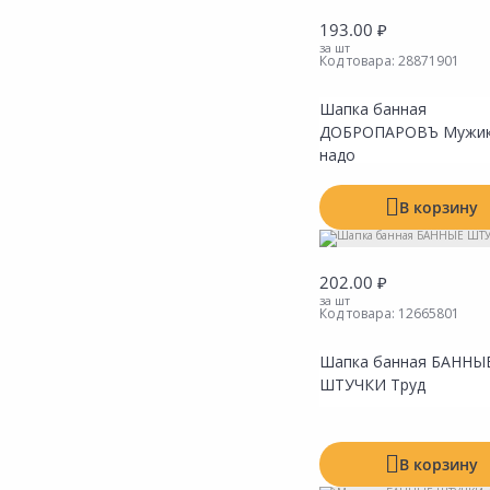
Сад и огород
193.00 ₽
за шт
Код товара:
28871901
Шапка банная
ДОБРОПАРОВЪ Мужик
надо
В корзину
202.00 ₽
за шт
Код товара:
12665801
Шапка банная БАННЫ
ШТУЧКИ Труд
В корзину