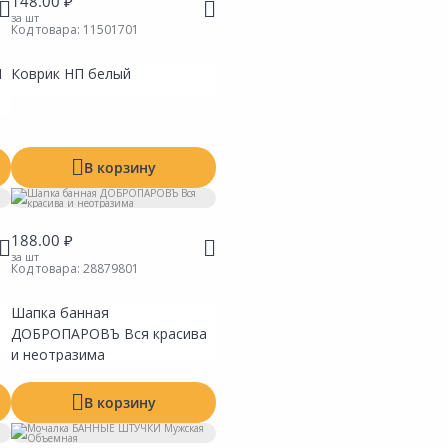
148.00 ₽
за шт
Код товара:
11501701
И
Коврик НП белый
В корзину
188.00 ₽
за шт
Код товара:
28879801
Шапка банная
ть
Сравнить
ь в Избранное
Добавить в Избранное
ДОБРОПАРОВЪ Вся красива
 на складах
Наличие на складах
и неотразима
В корзину