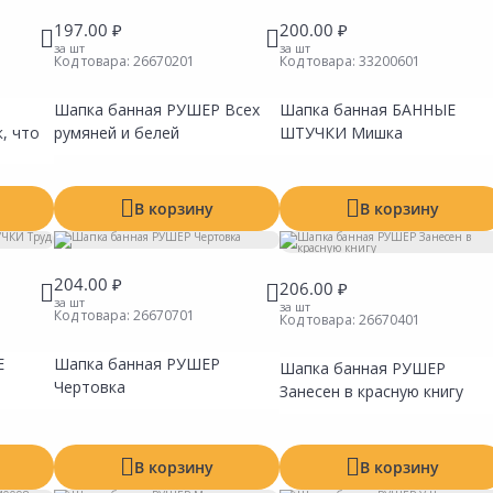
197.00 ₽
200.00 ₽
за шт
за шт
Код товара:
26670201
Код товара:
33200601
Шапка банная РУШЕР Всех
Шапка банная БАННЫЕ
Сравнить
Сравнить
Сравни
Добавить в Избранное
Добавить в Избранное
Добавит
, что
румяней и белей
ШТУЧКИ Мишка
Наличие на складах
Наличие на складах
Наличие
В корзину
В корзину
204.00 ₽
206.00 ₽
за шт
за шт
Код товара:
26670701
Код товара:
26670401
Е
Шапка банная РУШЕР
Шапка банная РУШЕР
Сравнить
Сравнить
Сравни
Чертовка
Добавить в Избранное
Добавить в Избранное
Добавит
Занесен в красную книгу
Наличие на складах
Наличие на складах
Наличие
В корзину
В корзину