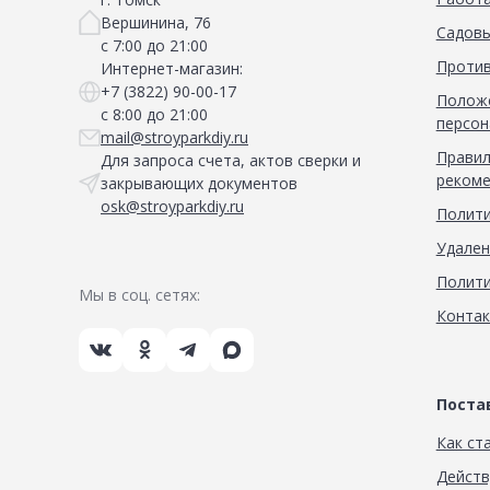
Вершинина, 76
Садовы
с 7:00 до 21:00
Против
Интернет-магазин:
+7 (3822) 90-00-17
Положе
с 8:00 до 21:00
персон
mail@stroyparkdiy.ru
Правил
Для запроса счета, актов сверки и
рекоме
закрывающих документов
osk@stroyparkdiy.ru
Полити
Удален
Полити
Мы в соц. сетях:
Конта
Пост
Как ст
Дейст