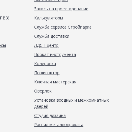
Запись на проектирование
(ПВЗ)
Калькуляторы
Служба сервиса Стройпарка
Служба доставки
осы
ЛДСП-центр
Прокат инструмента
Колеровка
Пошив штор
Ключная мастерская
Оверлок
Установка входных и межкомнатных
дверей
Студия дизайна
Распил металлопроката