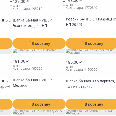
148.00 ₽
129.00 ₽
за шт
за шт
Код товара:
17708401
Код товара:
4952101
Коврик БАННЫЕ ТРАДИЦИ
БАННЫЕ
Шапка банная РУШЕР
НП 20149
Эконом-модель НП
В корзину
В корзину
181.00 ₽
186.00 ₽
за шт
за шт
Код товара:
4952201
Код товара:
11502001
Шапка банная РУШЕР
БАННЫЕ
Шапка банная Кто парится,
Сравнить
Сравнить
Сравни
Меланж
Добавить в Избранное
Добавить в Избранное
Добавит
аром!
тот не старится!
Наличие на складах
Наличие на складах
Наличие
В корзину
В корзину