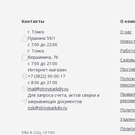
Сад и огород
Контакты
О ком
г. Томск
О нас
Пушкина 59/1
Новос
с 7:00 до 22:00
Работа
г. Томск
Вершинина, 76
Садовы
с 7:00 до 21:00
Против
Интернет-магазин:
+7 (3822) 90-00-17
Положе
с 8:00 до 21:00
персон
mail@stroyparkdiy.ru
Правил
Для запроса счета, актов сверки и
рекоме
закрывающих документов
osk@stroyparkdiy.ru
Полити
Удален
Полити
Мы в соц. сетях: