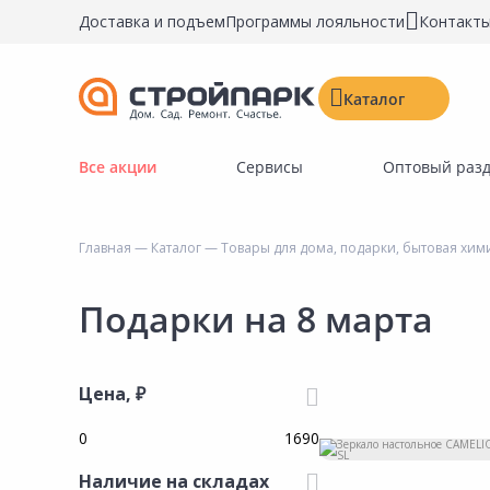
Доставка и подъем
Программы лояльности
Контакт
Каталог
Все акции
Сервисы
Оптовый раз
Строительные материалы
Двери, окна, замки
Главная
—
Каталог
—
Товары для дома, подарки, бытовая хим
Инструменты и крепёж
Напольные покрытия
Подарки на 8 марта
Керамическая плитка
Обои
Цена, ₽
Потолочные и стеновые покрытия
Краски, герметики, пропитки
Наличие на складах