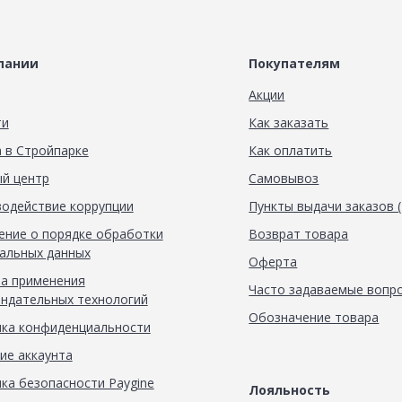
пании
Покупателям
Акции
ти
Как заказать
 в Стройпарке
Как оплатить
й центр
Самовывоз
одействие коррупции
Пункты выдачи заказов 
ние о порядке обработки
Возврат товара
альных данных
Оферта
а применения
Часто задаваемые вопр
ндательных технологий
Обозначение товара
ка конфиденциальности
ие аккаунта
ка безопасности Paygine
Лояльность