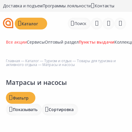
Доставка и подъем
Программы лояльности
Контакты
Поиск
Каталог
Все акции
Сервисы
Оптовый раздел
Пункты выдачи
Коллекц
Цена, ₽
Главная
—
Каталог
—
Туризм и отдых
—
Товары для туризма и
активного отдыха
— Матрасы и насосы
Войти
Регистрация
Матрасы и насосы
Наличие на складах
Перейти к сравнению
Статус
Фильтр
Избранное
Отзывы
Показывать
Сортировка
Недавно просмотренные
Рейтинг
товары
Бирка