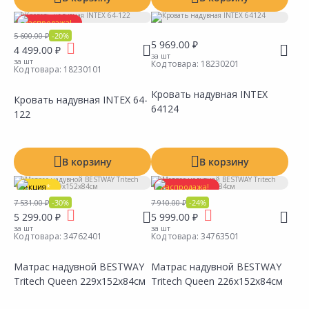
Распродажа!
5 600.00 ₽
-20%
5 969.00 ₽
4 499.00 ₽
за шт
за шт
Код товара:
18230201
Код товара:
18230101
Кровать надувная INTEX
Кровать надувная INTEX 64-
64124
122
Сравнить
Сравнить
Добавить в Избранное
Добавить в Избранное
Наличие на складах
Наличие на складах
В корзину
В корзину
Акция
*
Распродажа!
7 531.00 ₽
-30%
7 910.00 ₽
-24%
5 299.00 ₽
5 999.00 ₽
за шт
за шт
Код товара:
34762401
Код товара:
34763501
Матрас надувной BESTWAY
Матрас надувной BESTWAY
Tritech Queen 229х152х84см
Tritech Queen 226х152х84см
Сравнить
Сравнить
Добавить в Избранное
Добавить в Избранное
Наличие на складах
Наличие на складах