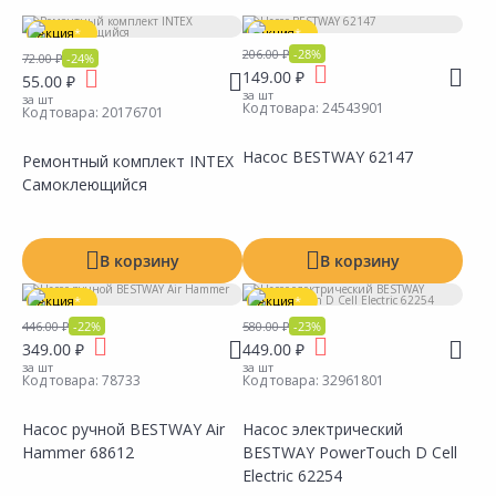
Тип
Акция
*
Акция
*
206.00 ₽
-28%
72.00 ₽
-24%
Вид
149.00 ₽
55.00 ₽
за шт
за шт
Код товара:
24543901
Код товара:
20176701
Мощность
Насос BESTWAY 62147
Ремонтный комплект INTEX
Размер
Самоклеющийся
Материал
Производитель
В корзину
В корзину
Акция
*
Акция
*
446.00 ₽
-22%
580.00 ₽
-23%
349.00 ₽
449.00 ₽
за шт
за шт
Код товара:
78733
Код товара:
32961801
Насос ручной BESTWAY Air
Насос электрический
Hammer 68612
BESTWAY PowerTouch D Cell
Сравнить
Сравнить
Добавить в Избранное
Добавить в Избранное
Наличие на складах
Наличие на складах
Electric 62254