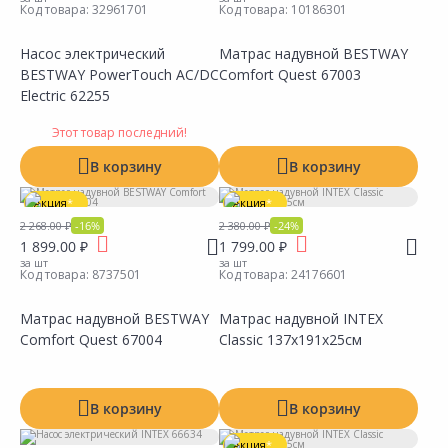
Код товара:
32961701
Код товара:
10186301
Насос электрический
Матрас надувной BESTWAY
BESTWAY PowerTouch AC/DC
Comfort Quest 67003
Сравнить
Сравнить
Добавить в Избранное
Добавить в Избранное
Наличие на складах
Наличие на складах
Electric 62255
Этот товар последний!
В корзину
В корзину
Акция
*
Акция
*
2 268.00 ₽
-16%
2 380.00 ₽
-24%
1 899.00 ₽
1 799.00 ₽
за шт
за шт
Код товара:
8737501
Код товара:
24176601
Матрас надувной BESTWAY
Матрас надувной INTEX
Comfort Quest 67004
Classic 137х191х25см
Сравнить
Сравнить
Добавить в Избранное
Добавить в Избранное
Наличие на складах
Наличие на складах
В корзину
В корзину
Акция
*