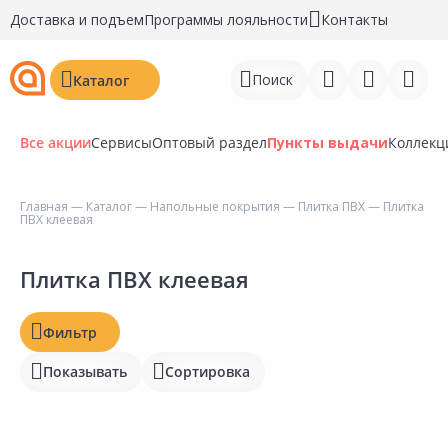
Доставка и подъем
Программы лояльности
Контакты
Поиск
Каталог
Все акции
Сервисы
Оптовый раздел
Пункты выдачи
Коллекц
Цена, ₽
Главная
—
Каталог
—
Напольные покрытия
—
Плитка ПВХ
— Плитка
ПВХ клеевая
Войти
Наличие на складах
Регистрация
Плитка ПВХ клеевая
Статус
Перейти к сравнению
Фильтр
Отзывы
Избранное
Показывать
Сортировка
Рейтинг
Недавно просмотренные
товары
Бирка