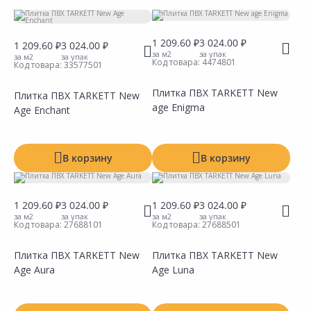
Производитель
Коллекция
1 209.60 ₽
3 024.00 ₽
1 209.60 ₽
3 024.00 ₽
за м2
за упак
за м2
за упак
Код товара:
4474801
Код товара:
33577501
Цвет
Плитка ПВХ TARKETT New
Плитка ПВХ TARKETT New
age Enigma
Age Enchant
В корзину
В корзину
1 209.60 ₽
3 024.00 ₽
1 209.60 ₽
3 024.00 ₽
за м2
за упак
за м2
за упак
Код товара:
27688101
Код товара:
27688501
Плитка ПВХ TARKETT New
Плитка ПВХ TARKETT New
Age Aura
Age Luna
Показать все
Сравнить
Сравнить
Добавить в Избранное
Добавить в Избранное
Наличие на складах
Наличие на складах