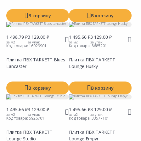
В корзину
В корзину
1 498.79 ₽
3 129.00 ₽
1 495.66 ₽
3 129.00 ₽
за м2
за упак
за м2
за упак
Код товара:
16929901
Код товара:
8685201
Плитка ПВХ TARKETT Blues
Плитка ПВХ TARKETT
Lancaster
Lounge Husky
Сравнить
Сравнить
Добавить в Избранное
Добавить в Избранное
Наличие на складах
Наличие на складах
В корзину
В корзину
1 495.66 ₽
3 129.00 ₽
1 495.66 ₽
3 129.00 ₽
за м2
за упак
за м2
за упак
Код товара:
5926701
Код товара:
33577101
Плитка ПВХ TARKETT
Плитка ПВХ TARKETT
Lounge Studio
Lounge Empyr
Сравнить
Сравнить