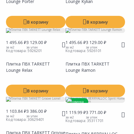
Lounge Porter
Lounge Kylian
Сравнить
Сравнить
Добавить в Избранное
Добавить в Избранное
Наличие на складах
Наличие на складах
В корзину
В корзину
1 495.66 ₽
3 129.00 ₽
1 495.66 ₽
3 129.00 ₽
за м2
за упак
за м2
за упак
Код товара:
5926201
Код товара:
5926101
Плитка ПВХ TARKETT
Плитка ПВХ TARKETT
Lounge Relax
Lounge Ramon
Сравнить
Сравнить
Добавить в Избранное
Добавить в Избранное
Наличие на складах
Наличие на складах
В корзину
В корзину
Новинка
1 103.84 ₽
3 386.00 ₽
1 119.99 ₽
3 771.00 ₽
за м2
за упак
за м2
за упак
Код товара:
30629401
Код товара:
35311701
Плитка ПВХ TARKETT Groove
Плитка ПВХ BERRYALLOC