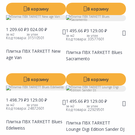
В корзину
В корзину
1 209.60 ₽
3 024.00 ₽
1 495.66 ₽
3 129.00 ₽
за м2
за упак
за м2
за упак
Код товара:
31510501
Код товара:
33577601
Плитка ПВХ TARKETT New
Плитка ПВХ TARKETT Blues
age Van
Sacramento
Сравнить
Сравнить
Добавить в Избранное
Добавить в Избранное
Наличие на складах
Наличие на складах
В корзину
В корзину
1 498.79 ₽
3 129.00 ₽
1 495.66 ₽
3 129.00 ₽
за м2
за упак
за м2
за упак
Код товара:
24872601
Код товара:
22929501
Плитка ПВХ TARKETT Blues
Плитка ПВХ TARKETT
Edelweiss
Lounge Digi Edition Sander DJ
Сравнить
Сравнить
Добавить в Избранное
Добавить в Избранное
Наличие на складах
Наличие на складах