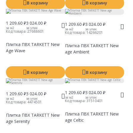
В корзину
В корзину
1 209.60 ₽
3 024.00 ₽
1 209.60 ₽
3 024.00 ₽
за м2
за упак
за м2
за упак
Код товара:
27688601
Код товара:
14266201
Плитка ПВХ TARKETT New
Плитка ПВХ TARKETT New
Age Wave
age Ambient
Сравнить
Сравнить
Добавить в Избранное
Добавить в Избранное
Наличие на складах
Наличие на складах
В корзину
В корзину
1 209.60 ₽
3 024.00 ₽
1 209.60 ₽
3 024.00 ₽
за м2
за упак
за м2
за упак
Код товара:
31510401
Код товара:
4474501
Плитка ПВХ TARKETT New
Плитка ПВХ TARKETT New
age Celtic
age Serenity
Сравнить
Сравнить
Добавить в Избранное
Добавить в Избранное
Наличие на складах
Наличие на складах