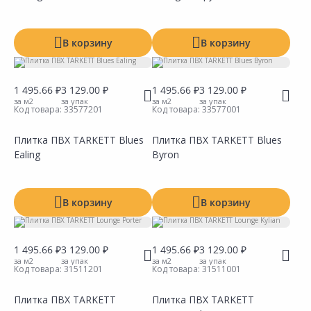
Добавить в Избранное
Добавить в Избранное
Наличие на складах
Наличие на складах
В корзину
В корзину
1 495.66 ₽
3 129.00 ₽
1 495.66 ₽
3 129.00 ₽
за м2
за упак
за м2
за упак
Код товара:
33577201
Код товара:
33577001
Плитка ПВХ TARKETT Blues
Плитка ПВХ TARKETT Blues
Ealing
Byron
Сравнить
Сравнить
Добавить в Избранное
Добавить в Избранное
Наличие на складах
Наличие на складах
В корзину
В корзину
1 495.66 ₽
3 129.00 ₽
1 495.66 ₽
3 129.00 ₽
за м2
за упак
за м2
за упак
Код товара:
31511201
Код товара:
31511001
Плитка ПВХ TARKETT
Плитка ПВХ TARKETT