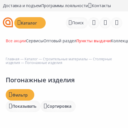
Доставка и подъем
Программы лояльности
Контакты
Поиск
Каталог
Все акции
Сервисы
Оптовый раздел
Пункты выдачи
Коллекц
Цена, ₽
Главная
—
Каталог
—
Строительные материалы
—
Столярные
изделия
— Погонажные изделия
Войти
Регистрация
Погонажные изделия
Наличие на складах
Перейти к сравнению
Статус
Фильтр
Избранное
Отзывы
Показывать
Сортировка
Недавно просмотренные
Рейтинг
товары
Бирка