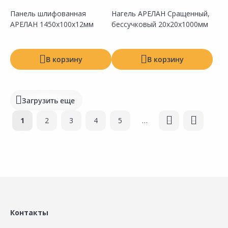
Панель шлифованная
Нагель АРЕЛАН Сращенный,
АРЕЛАН 1450х100х12мм
бессучковый 20х20х1000мм
Сравнить
Сравнить
Добавить в Избранное
Добавить в Избранное
Наличие на складах
Наличие на складах
В корзину
В корзину
Загрузить еще
Страницы
1
2
3
4
5
…
следующая ›
последняя »
Сравнить
Сравнить
Добавить в Избранное
Добавить в Избранное
Наличие на складах
Наличие на складах
Контакты