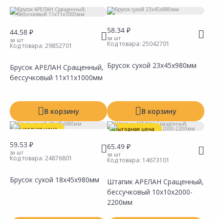
Вид
58.34 ₽
44.58 ₽
Ширина
за шт
за шт
Код товара:
25042701
Ед. изм:
мм
Код товара:
29852701
Высота
Ед. изм:
мм
Брусок сухой 23х45х980мм
Брусок АРЕЛАН Сращенный,
Длина
бессучковый 11х11х1000мм
Ед. изм:
мм
Производитель
Тип
В корзину
В корзину
Выгодная цена
Выгодная цена
59.53 ₽
65.49 ₽
за шт
за шт
Код товара:
24876801
Код товара:
14673101
Показать все
Брусок сухой 18х45х980мм
Штапик АРЕЛАН Сращенный,
бессучковый 10х10х2000-
Сравнить
Сравнить
Добавить в Избранное
Добавить в Избранное
Наличие на складах
Наличие на складах
2200мм