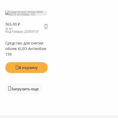
Тип
Фасовка
365.00 ₽
Производитель
за шт
Код товара:
22003101
Средство для снятия
обоев KLEO Антиобои
150
В корзину
Загрузить еще
Сравнить
Добавить в Избранное
Наличие на складах