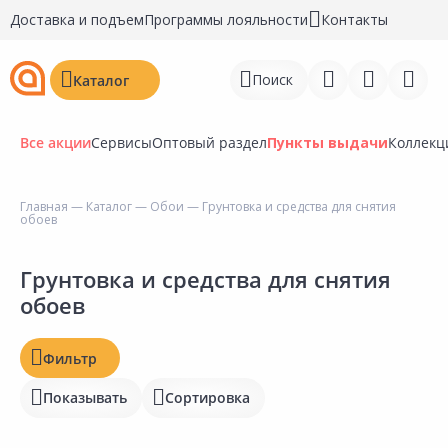
Доставка и подъем
Программы лояльности
Контакты
Поиск
Каталог
Все акции
Сервисы
Оптовый раздел
Пункты выдачи
Коллекц
Цена, ₽
Главная
—
Каталог
—
Обои
— Грунтовка и средства для снятия
обоев
Войти
Наличие на складах
Регистрация
Грунтовка и средства для снятия
обоев
Статус
Перейти к сравнению
Отзывы
Избранное
Фильтр
Рейтинг
Показывать
Сортировка
Недавно просмотренные
товары
Бирка