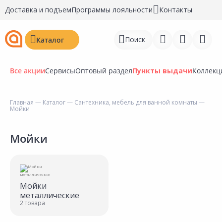
Доставка и подъем
Программы лояльности
Контакты
Поиск
Каталог
Все акции
Сервисы
Оптовый раздел
Пункты выдачи
Коллекц
Главная
—
Каталог
—
Сантехника, мебель для ванной комнаты
—
Мойки
Войти
Регистрация
Мойки
Перейти к сравнению
Избранное
Мойки
металлические
Недавно просмотренные
2 товара
товары