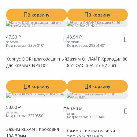
В корзину
В корзину
47.50 ₽
48.94 ₽
за упак
за упак
Код товара:
33970101
Код товара:
28361401
Корпус DORI влагозащитный
Зажим ОНЛАЙТ Крокодил 80
для клемм CNP3102
861 OAC-30A-75-H2 2шт
Сравнить
Сравнить
Добавить в Избранное
Добавить в Избранное
Наличие на складах
Наличие на складах
В корзину
В корзину
50.00 ₽
50.50 ₽
за упак
за шт
Код товара:
22705501
Код товара:
32339401
Зажим REXANT Крокодил
Сжим ответвительный
10А 50мм
ЭЛТИЗ У-731МУЗ