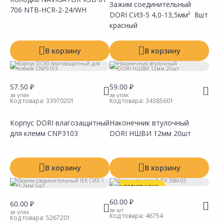
Зажим соединительный
706 NTB-HCR-2-24/WH
Сравнить
DORI СИЗ-5 4,0-13,5мм² 8шт
Сравнить
Добавить в Избранное
Добавить в Избранное
Наличие на складах
Наличие на складах
красный
В корзину
В корзину
57.50 ₽
59.00 ₽
за упак
за упак
Код товара:
33970201
Код товара:
34385601
Корпус DORI влагозащитный
Наконечник втулочный
для клемм CNP3103
DORI НШВИ 12мм 20шт
Сравнить
Сравнить
Добавить в Избранное
Добавить в Избранное
Наличие на складах
Наличие на складах
В корзину
В корзину
Выгодная цена
60.00 ₽
60.00 ₽
за шт
за упак
Код товара:
46754
Код товара:
5267201