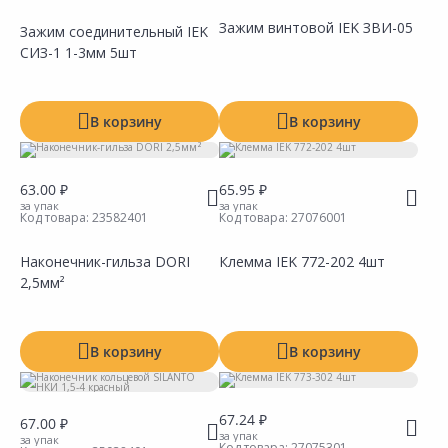
Зажим винтовой IEK ЗВИ-05
Зажим соединительный IEK
СИЗ-1 1-3мм 5шт
Сравнить
Сравнить
Добавить в Избранное
Добавить в Избранное
Наличие на складах
Наличие на складах
В корзину
В корзину
63.00 ₽
65.95 ₽
за упак
за упак
Код товара:
23582401
Код товара:
27076001
Наконечник-гильза DORI
Клемма IEK 772-202 4шт
2,5мм²
Сравнить
Сравнить
Добавить в Избранное
Добавить в Избранное
Наличие на складах
Наличие на складах
В корзину
В корзину
67.24 ₽
67.00 ₽
за упак
за упак
Код товара:
27075301