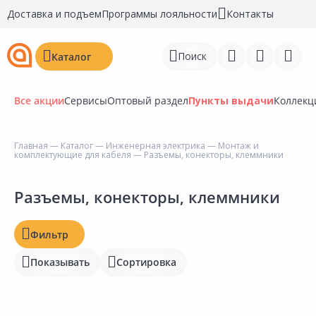
Доставка и подъем
Программы лояльности
Контакты
Поиск
Каталог
Все акции
Сервисы
Оптовый раздел
Пункты выдачи
Коллекц
Цена, ₽
Главная
—
Каталог
—
Инженерная электрика
—
Монтаж и
комплектующие для кабеля
— Разъемы, конекторы, клеммники
Войти
Наличие на складах
Регистрация
Разъемы, конекторы, клеммники
Статус
Перейти к сравнению
Фильтр
Отзывы
Избранное
Показывать
Сортировка
Рейтинг
Недавно просмотренные
товары
Бирка