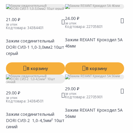
Тип
Производитель
24.00 ₽
21.00 ₽
за упак
за упак
Код товара:
22705801
Код товара:
34384401
Зажим REXANT Крокодил 5А
Зажим соединительный
46мм
DORI СИЗ-1 1,0-3,0мм2 10шт
серый
В корзину
В корзину
29.00 ₽
29.00 ₽
за упак
Показать все
Код товара:
22705901
за упак
Код товара:
34384501
Показать все
Зажим REXANT Крокодил 5А
Зажим соединительный
56мм
DORI СИЗ-2 1,0-4,5мм² 10шт
Сравнить
Сравнить
Добавить в Избранное
Добавить в Избранное
Наличие на складах
Наличие на складах
синий