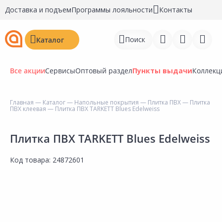
Доставка и подъем
Программы лояльности
Контакты
Поиск
Каталог
Все акции
Сервисы
Оптовый раздел
Пункты выдачи
Коллекц
Главная
—
Каталог
—
Напольные покрытия
—
Плитка ПВХ
—
Плитка
ПВХ клеевая
— Плитка ПВХ TARKETT Blues Edelweiss
Войти
Регистрация
Плитка ПВХ TARKETT Blues Edelweiss
Перейти к сравнению
Код товара:
24872601
Избранное
Недавно просмотренные
товары