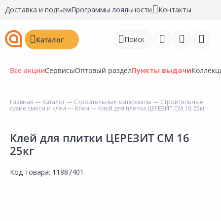
Доставка и подъем
Программы лояльности
Контакты
Поиск
Каталог
Все акции
Сервисы
Оптовый раздел
Пункты выдачи
Коллекц
Главная
—
Каталог
—
Строительные материалы
—
Строительные
сухие смеси и клеи
—
Клеи
— Клей для плитки ЦЕРЕЗИТ CM 16 25кг
Войти
Регистрация
Клей для плитки ЦЕРЕЗИТ CM 16
25кг
Перейти к сравнению
Код товара:
11887401
Избранное
Недавно просмотренные
товары