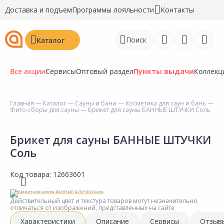
Доставка и подъем
Программы лояльности
Контакты
Поиск
Каталог
Все акции
Сервисы
Оптовый раздел
Пункты выдачи
Коллекц
Главная
—
Каталог
—
Сауны и бани
—
Косметика для саун и бань
—
Фито-сборы для сауны
— Брикет для сауны БАННЫЕ ШТУЧКИ Соль
Войти
Регистрация
Брикет для сауны БАННЫЕ ШТУЧКИ
Соль
Перейти к сравнению
Код товара:
12663601
Избранное
Недавно просмотренные
Действительный цвет и текстура товаров могут незначительно
отличаться от изображений, представленных на сайте
товары
Характеристики
Описание
Сервисы
Отзыв