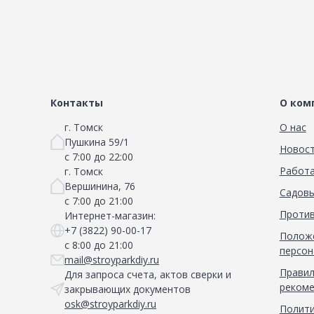
Контакты
О ком
г. Томск
О нас
Пушкина 59/1
Новос
с 7:00 до 22:00
Работа
г. Томск
Вершинина, 76
Садовы
с 7:00 до 21:00
Против
Интернет-магазин:
+7 (3822) 90-00-17
Положе
с 8:00 до 21:00
персон
mail@stroyparkdiy.ru
Правил
Для запроса счета, актов сверки и
рекоме
закрывающих документов
osk@stroyparkdiy.ru
Полити