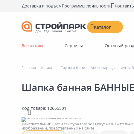
Доставка и подъем
Программы лояльности
Контакт
Каталог
Все акции
Сервисы
Оптовый раз
Строительные материалы
Двери, окна, замки
Главная
—
Каталог
—
Сауны и бани
—
Аксессуары для саун и 
Инструменты и крепёж
Напольные покрытия
Шапка банная БАННЫ
Керамическая плитка
Обои
Код товара:
12665501
Потолочные и стеновые покрытия
Краски, герметики, пропитки
Действительный цвет и текстура товаров могут незначительно
изображений, представленных на сайте