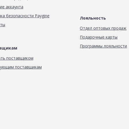
ие аккаунта
ка безопасности Paygine
Лояльность
кты
Отдел оптовых продаж
Подарочные карты
Программы лояльности
авщикам
ать поставщиком
вующим поставщикам