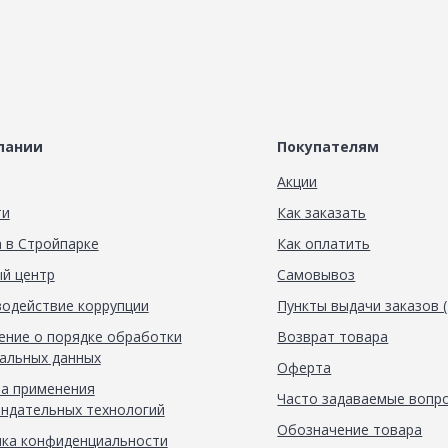
пании
Покупателям
Акции
ти
Как заказать
 в Стройпарке
Как оплатить
й центр
Самовывоз
одействие коррупции
Пункты выдачи заказов 
ние о порядке обработки
Возврат товара
альных данных
Оферта
а применения
Часто задаваемые вопр
ндательных технологий
Обозначение товара
ка конфиденциальности