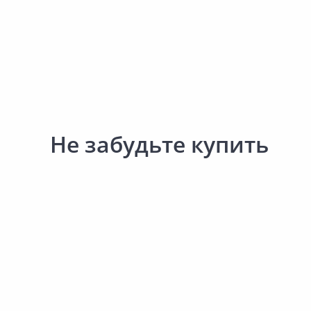
Сад и огород
Не забудьте купить
348.00 ₽
421.00 ₽
за шт
за шт
Код товара:
33949501
Код товара:
160493
Веник берёзовый
Веник для сауны БАНН
ШТУЧКИ Берёзовый