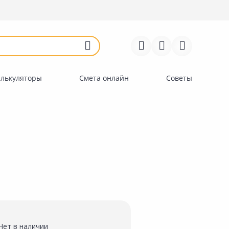
Войти
Регистрация
Перейти к сравнению
Избранное
Недавно просмотренные
товары
алькуляторы
Смета онлайн
Советы
Нет в наличии