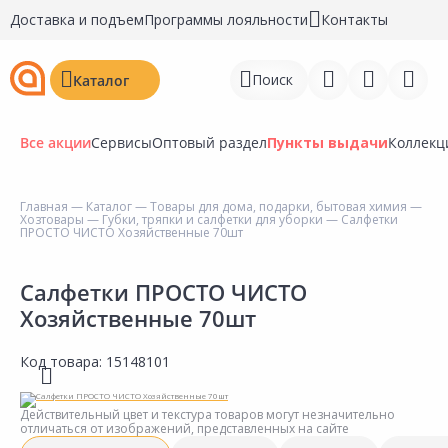
Доставка и подъем
Программы лояльности
Контакты
Поиск
Каталог
Все акции
Сервисы
Оптовый раздел
Пункты выдачи
Коллекц
Главная
—
Каталог
—
Товары для дома, подарки, бытовая химия
—
Хозтовары
—
Губки, тряпки и салфетки для уборки
— Салфетки
Войти
ПРОСТО ЧИСТО Хозяйственные 70шт
Регистрация
Салфетки ПРОСТО ЧИСТО
Хозяйственные 70шт
Перейти к сравнению
Избранное
Код товара:
15148101
Недавно просмотренные
Действительный цвет и текстура товаров могут незначительно
товары
отличаться от изображений, представленных на сайте