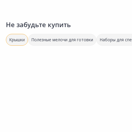
Не забудьте купить
Крышки
Полезные мелочи для готовки
Наборы для спе
9.16 ₽
за шт
Код товара:
33314301
Крышка полиэтиленовая Для
Сравнить
банок 1-82 Н
Добавить в Избранное
Наличие на складах
В корзину