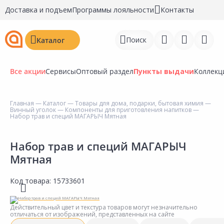
Доставка и подъем
Программы лояльности
Контакты
Поиск
Каталог
Все акции
Сервисы
Оптовый раздел
Пункты выдачи
Коллекц
Главная
—
Каталог
—
Товары для дома, подарки, бытовая химия
—
Винный уголок
—
Компоненты для приготовления напитков
—
Войти
Набор трав и специй МАГАРЫЧ Мятная
Регистрация
Набор трав и специй МАГАРЫЧ
Мятная
Перейти к сравнению
Избранное
Код товара:
15733601
Недавно просмотренные
Действительный цвет и текстура товаров могут незначительно
товары
отличаться от изображений, представленных на сайте