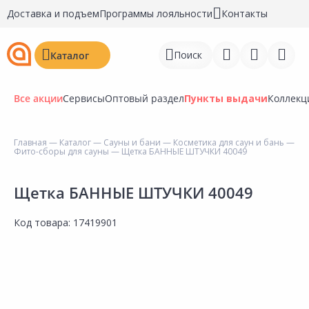
Доставка и подъем
Программы лояльности
Контакты
Поиск
Каталог
Все акции
Сервисы
Оптовый раздел
Пункты выдачи
Коллекц
Главная
—
Каталог
—
Сауны и бани
—
Косметика для саун и бань
—
Фито-сборы для сауны
— Щетка БАННЫЕ ШТУЧКИ 40049
Войти
Регистрация
Щетка БАННЫЕ ШТУЧКИ 40049
Перейти к сравнению
Код товара:
17419901
Избранное
Недавно просмотренные
товары