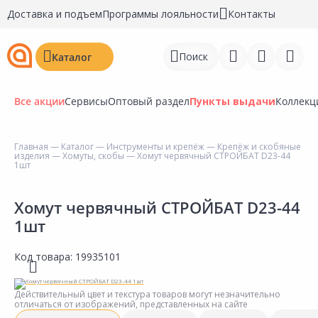
Доставка и подъем
Программы лояльности
Контакты
Поиск
Каталог
Все акции
Сервисы
Оптовый раздел
Пункты выдачи
Коллекц
Главная
—
Каталог
—
Инструменты и крепёж
—
Крепёж и скобяные
изделия
—
Хомуты, скобы
— Хомут червячный СТРОЙБАТ D23-44
Войти
1шт
Регистрация
Хомут червячный СТРОЙБАТ D23-44
1шт
Перейти к сравнению
Избранное
Код товара:
19935101
Недавно просмотренные
Действительный цвет и текстура товаров могут незначительно
товары
отличаться от изображений, представленных на сайте