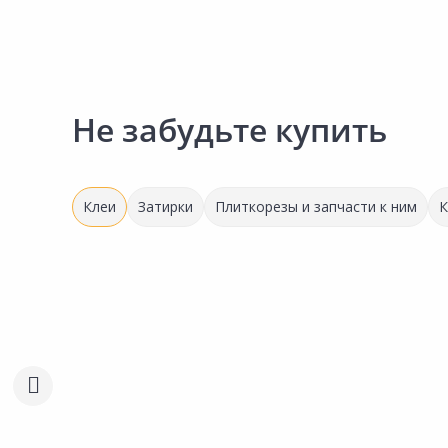
Не забудьте купить
Клеи
Затирки
Плиткорезы и запчасти к ним
К
Выгодная цена
1 584.00 ₽
2 511.00 ₽
за шт
за шт
Код товара:
11887401
Код товара:
13903901
Клей для плитки ЦЕРЕЗИТ CM
Клей для плитки ЦЕРЕ
Сравнить
Сравнить
16 25кг
17 25кг
Добавить в Избранное
Добавить в Избра