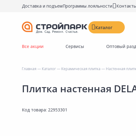
Доставка и подъем
Программы лояльности
Контакт
Каталог
Все акции
Сервисы
Оптовый раз
Строительные материалы
Двери, окна, замки
Главная
—
Каталог
—
Керамическая плитка
—
Настенная плит
Инструменты и крепёж
Напольные покрытия
Плитка настенная DELA
Керамическая плитка
Обои
Код товара:
22953301
Потолочные и стеновые покрытия
Краски, герметики, пропитки