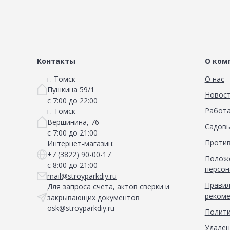
Контакты
О ком
г. Томск
О нас
Пушкина 59/1
Новос
с 7:00 до 22:00
Работа
г. Томск
Вершинина, 76
Садовы
с 7:00 до 21:00
Против
Интернет-магазин:
+7 (3822) 90-00-17
Положе
с 8:00 до 21:00
персон
mail@stroyparkdiy.ru
Правил
Для запроса счета, актов сверки и
рекоме
закрывающих документов
osk@stroyparkdiy.ru
Полити
Удален