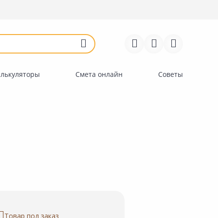
Войти
Регистрация
Перейти к сравнению
Избранное
Недавно просмотренные
товары
алькуляторы
Смета онлайн
Советы
Товар под заказ