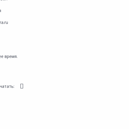
я
ra.ru
е время.
чатать: