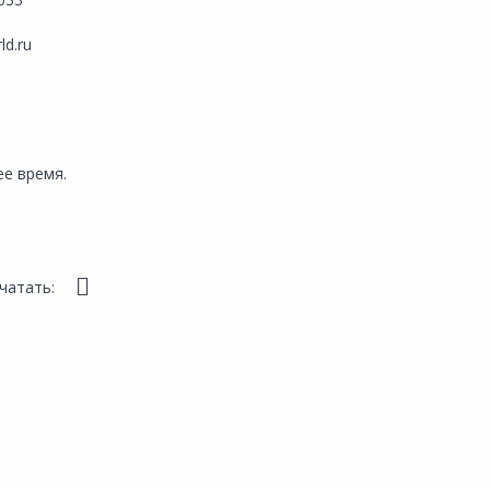
ld.ru
е время.
чатать: