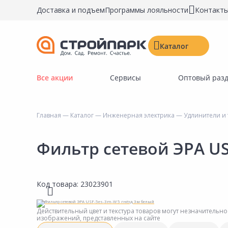
Доставка и подъем
Программы лояльности
Контакт
Каталог
Все акции
Сервисы
Оптовый раз
Строительные материалы
Двери, окна, замки
Главная
—
Каталог
—
Инженерная электрика
—
Удлинители и
Инструменты и крепёж
Напольные покрытия
Фильтр сетевой ЭРА US
Керамическая плитка
Обои
Код товара:
23023901
Потолочные и стеновые покрытия
Краски, герметики, пропитки
Действительный цвет и текстура товаров могут незначительно
изображений, представленных на сайте