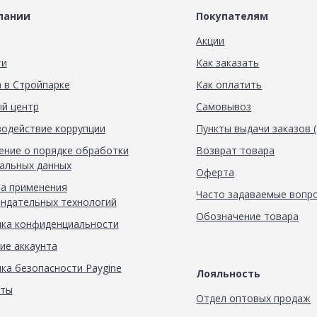
пании
Покупателям
Акции
ти
Как заказать
 в Стройпарке
Как оплатить
й центр
Самовывоз
одействие коррупции
Пункты выдачи заказов 
ние о порядке обработки
Возврат товара
альных данных
Оферта
а применения
Часто задаваемые вопр
ндательных технологий
Обозначение товара
ка конфиденциальности
ие аккаунта
ка безопасности Paygine
Лояльность
кты
Отдел оптовых продаж