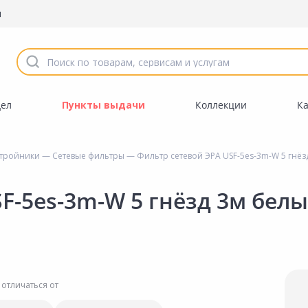
ы
дел
Пункты выдачи
Коллекции
К
 тройники
—
Сетевые фильтры
— Фильтр сетевой ЭРА USF-5es-3m-W 5 гнёз
F-5es-3m-W 5 гнёзд 3м бел
 отличаться от