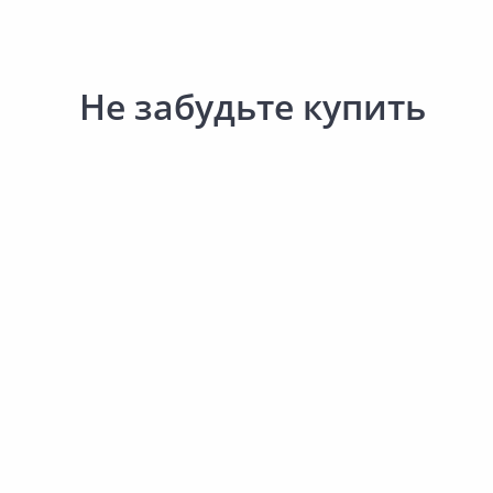
Не забудьте купить
Выгодная цена
59.00 ₽
2 611.00 ₽
за шт
за упак
Код товара:
33948301
Код товара:
24845901
Перчатки рабочие 13х24см
Кабель ВВГнг-П-LS 3х1,
2024-9134
30м
В корзину
В корзину