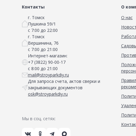
Контакты
О ком
г. Томск
О нас
Пушкина 59/1
Новос
с 7:00 до 22:00
Работа
г. Томск
Вершинина, 76
Садовы
с 7:00 до 21:00
Против
Интернет-магазин:
+7 (3822) 90-00-17
Положе
с 8:00 до 21:00
персон
mail@stroyparkdiy.ru
Правил
Для запроса счета, актов сверки и
рекоме
закрывающих документов
osk@stroyparkdiy.ru
Полити
Удален
Полити
Мы в соц. сетях:
Конта