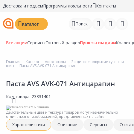
Доставка и подъем
Программы лояльности
Контакты
Поиск
Каталог
Все акции
Сервисы
Оптовый раздел
Пункты выдачи
Коллекц
Главная
—
Каталог
—
Автотовары
—
Защитное покрытие кузова и
шин
— Паста AVS AVK-071 Антицарапин
Войти
Регистрация
Паста AVS AVK-071 Антицарапин
Перейти к сравнению
Код товара:
23331401
Избранное
Действительный цвет и текстура товаров могут незначительно
отличаться от изображений, представленных на сайте
Недавно просмотренные
Характеристики
Описание
Сервисы
Отзыв
товары