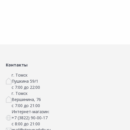
В корзину
В корзину
Сравнить
Сравнить
Добавить в Избранное
Добавить в Избранное
Наличие на складах
Наличие на складах
Контакты
г. Томск
Пушкина 59/1
с 7:00 до 22:00
г. Томск
Вершинина, 76
с 7:00 до 21:00
Интернет-магазин:
+7 (3822) 90-00-17
с 8:00 до 21:00
mail@stroyparkdiy.ru