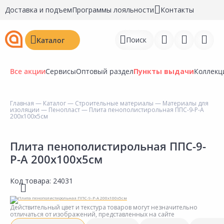
Доставка и подъем
Программы лояльности
Контакты
Поиск
Каталог
Все акции
Сервисы
Оптовый раздел
Пункты выдачи
Коллекц
Главная
—
Каталог
—
Строительные материалы
—
Материалы для
изоляции
—
Пенопласт
— Плита пенополистирольная ППС-9-Р-А
Войти
200х100х5см
Регистрация
Плита пенополистирольная ППС-9-
Р-А 200х100х5см
Перейти к сравнению
Избранное
Код товара:
24031
Недавно просмотренные
Действительный цвет и текстура товаров могут незначительно
товары
отличаться от изображений, представленных на сайте