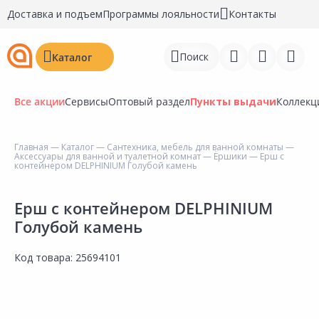
Доставка и подъем
Программы лояльности
Контакты
Поиск
Каталог
Все акции
Сервисы
Оптовый раздел
Пункты выдачи
Коллекц
Главная
—
Каталог
—
Сантехника, мебель для ванной комнаты
—
Аксессуары для ванной и туалетной комнат
—
Ёршики
— Ерш с
Войти
контейнером DELPHINIUM Голубой камень
Регистрация
Ерш с контейнером DELPHINIUM
Голубой камень
Перейти к сравнению
Избранное
Код товара:
25694101
Недавно просмотренные
товары