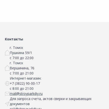
Сравнить
Сравнить
Добавить в Избранное
Добавить в Избранное
Наличие на складах
Наличие на складах
Контакты
г. Томск
Пушкина 59/1
с 7:00 до 22:00
г. Томск
Вершинина, 76
с 7:00 до 21:00
Интернет-магазин:
+7 (3822) 90-00-17
с 8:00 до 21:00
mail@stroyparkdiy.ru
Для запроса счета, актов сверки и закрывающих
документов
osk@stroyparkdiy.ru