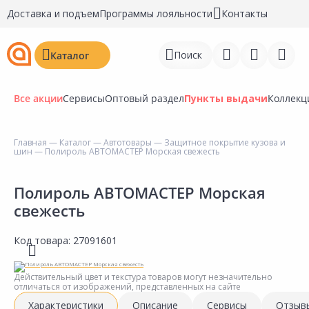
Доставка и подъем
Программы лояльности
Контакты
Поиск
Каталог
Все акции
Сервисы
Оптовый раздел
Пункты выдачи
Коллекц
Главная
—
Каталог
—
Автотовары
—
Защитное покрытие кузова и
шин
— Полироль АВТОМАСТЕР Морская свежесть
Войти
Регистрация
Полироль АВТОМАСТЕР Морская
свежесть
Перейти к сравнению
Код товара:
27091601
Избранное
Недавно просмотренные
Действительный цвет и текстура товаров могут незначительно
отличаться от изображений, представленных на сайте
товары
Характеристики
Описание
Сервисы
Отзыв