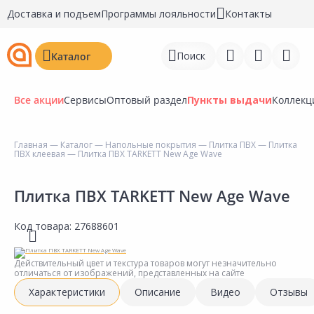
Доставка и подъем
Программы лояльности
Контакты
Поиск
Каталог
Все акции
Сервисы
Оптовый раздел
Пункты выдачи
Коллекц
Главная
—
Каталог
—
Напольные покрытия
—
Плитка ПВХ
—
Плитка
ПВХ клеевая
— Плитка ПВХ TARKETT New Age Wave
Войти
Регистрация
Плитка ПВХ TARKETT New Age Wave
Перейти к сравнению
Код товара:
27688601
Избранное
Действительный цвет и текстура товаров могут незначительно
отличаться от изображений, представленных на сайте
Недавно просмотренные
Характеристики
Описание
Видео
Отзывы
товары