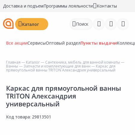
Доставка и подъем
Программы лояльности
Контакты
Поиск
Каталог
Все акции
Сервисы
Оптовый раздел
Пункты выдачи
Коллекц
Главная
—
Каталог
—
Сантехника, мебель для ванной комнаты
—
Ванны
—
Запчасти и комплектующие для ванн
— Каркас для
Войти
прямоугольной ванны TRITON Александрия универсальный
Регистрация
Каркас для прямоугольной ванны
TRITON Александрия
Перейти к сравнению
универсальный
Избранное
Код товара:
29813501
Недавно просмотренные
товары