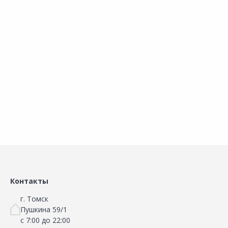
Код товара:
26031201
Коврик влаговпитывающий
Коврик влаговпитывающий
VORTEX Velur Арабески
V
SHAHINTEX Digital Print Добро
50х80см
п
пожаловать 50х80см
В корзину
В корзину
Сравнить
Сравнить
Добавить в Избранное
Добавить в Избранное
Наличие на складах
Наличие на складах
Контакты
г. Томск
Пушкина 59/1
с 7:00 до 22:00