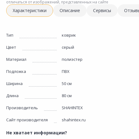
отличаться от изображений, представленных на сайте
Характеристики
Описание
Сервисы
Отзыв
Тип
коврик
Цвет
серый
Материал
полиэстер
Подложка
ПВХ
Ширина
50 см
Длина
80 см
Производитель
SHAHINTEX
Сайт производителя
shahintex.ru
Не хватает информации?