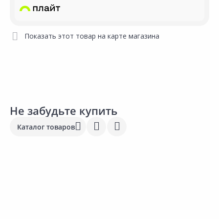
Показать этот товар на карте магазина
Не забудьте купить
Каталог товаров
Выгодная цена
Выгодная цена
775.00 ₽
858.00 ₽
1
за упак
за упак
з
Код товара:
8579101
Код товара:
31555601
К
Подложка листовая SOLID
Подложка листовая SOLID
П
Гармошка 105х1000см 3мм
Под LVT гармошка 105х50см
Я