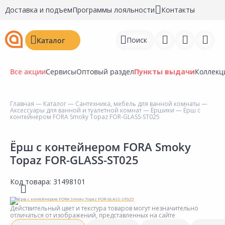
Доставка и подъем
Программы лояльности
Контакты
Поиск
Каталог
Все акции
Сервисы
Оптовый раздел
Пункты выдачи
Коллекц
Главная
—
Каталог
—
Сантехника, мебель для ванной комнаты
—
Аксессуары для ванной и туалетной комнат
—
Ёршики
— Ёрш с
Войти
контейнером FORA Smoky Topaz FOR-GLASS-ST025
Регистрация
Ёрш с контейнером FORA Smoky
Topaz FOR-GLASS-ST025
Перейти к сравнению
Избранное
Код товара:
31498101
Недавно просмотренные
Действительный цвет и текстура товаров могут незначительно
товары
отличаться от изображений, представленных на сайте