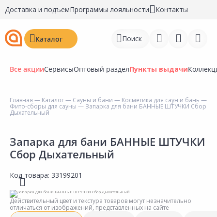
Доставка и подъем
Программы лояльности
Контакты
Поиск
Каталог
Все акции
Сервисы
Оптовый раздел
Пункты выдачи
Коллекц
Главная
—
Каталог
—
Сауны и бани
—
Косметика для саун и бань
—
Фито-сборы для сауны
— Запарка для бани БАННЫЕ ШТУЧКИ Сбор
Войти
Дыхательный
Регистрация
Запарка для бани БАННЫЕ ШТУЧКИ
Сбор Дыхательный
Перейти к сравнению
Избранное
Код товара:
33199201
Недавно просмотренные
Действительный цвет и текстура товаров могут незначительно
товары
отличаться от изображений, представленных на сайте