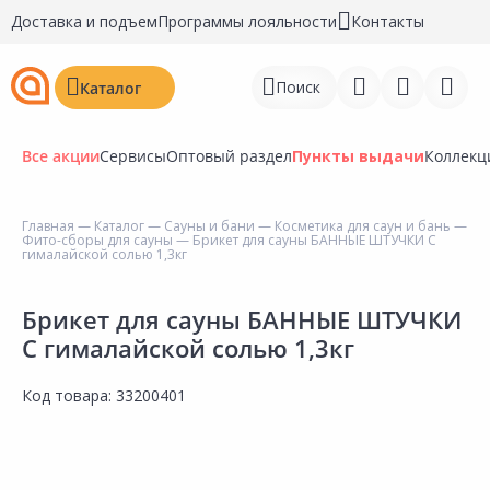
Доставка и подъем
Программы лояльности
Контакты
Поиск
Каталог
Все акции
Сервисы
Оптовый раздел
Пункты выдачи
Коллекц
Главная
—
Каталог
—
Сауны и бани
—
Косметика для саун и бань
—
Фито-сборы для сауны
— Брикет для сауны БАННЫЕ ШТУЧКИ С
Войти
гималайской солью 1,3кг
Регистрация
Брикет для сауны БАННЫЕ ШТУЧКИ
С гималайской солью 1,3кг
Перейти к сравнению
Избранное
Код товара:
33200401
Недавно просмотренные
товары