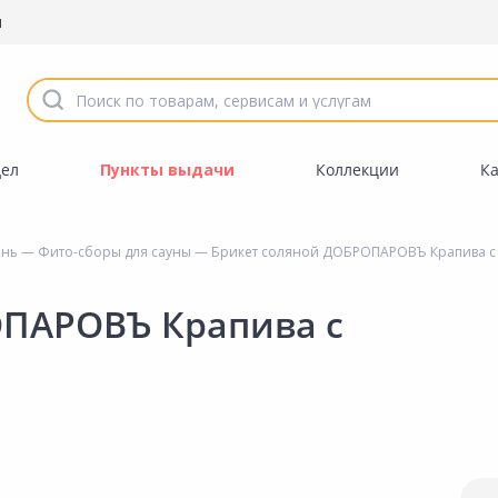
ы
дел
Пункты выдачи
Коллекции
К
ань
—
Фито-сборы для сауны
— Брикет соляной ДОБРОПАРОВЪ Крапива с 
ОПАРОВЪ Крапива с