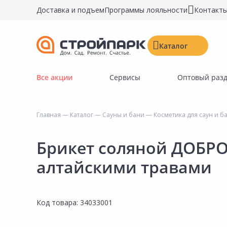
Доставка и подъем
Программы лояльности
Контакт
Каталог
Все акции
Сервисы
Оптовый раз
Строительные материалы
Двери, окна, замки
Главная
—
Каталог
—
Сауны и бани
—
Косметика для саун и б
Инструменты и крепёж
Напольные покрытия
Брикет соляной ДОБР
Керамическая плитка
алтайскими травами
Обои
Потолочные и стеновые покрытия
Код товара:
34033001
Краски, герметики, пропитки