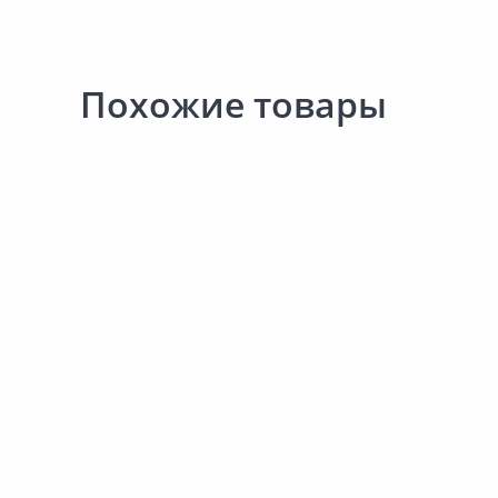
Похожие товары
225.00 ₽
219.00 ₽
за шт
за шт
Код товара:
33031101
Код товара:
34032901
Брикет соляной
Брикет соляной
ДОБРОПАРОВЪ Кедр
ДОБРОПАРОВЪ Корень
солодки
В корзину
В корзину