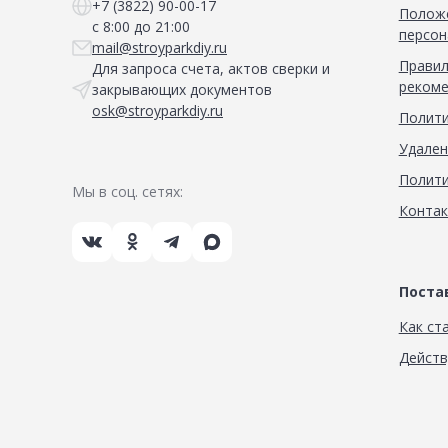
+7 (3822) 90-00-17
Положе
с 8:00 до 21:00
персон
mail@stroyparkdiy.ru
Правил
Для запроса счета, актов сверки и
рекоме
закрывающих документов
osk@stroyparkdiy.ru
Полити
Удален
Полити
Мы в соц. сетях:
Конта
Пост
Как ст
Дейст