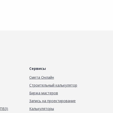
равнить
Сравнить
Сравнить
обавить в Избранное
Добавить в Избранное
Добавить в Избранное
аличие на складах
Наличие на складах
Наличие на складах
Сервисы
Смета Онлайн
Строительный калькулятор
Биржа мастеров
Запись на проектирование
(ПВЗ)
Калькуляторы