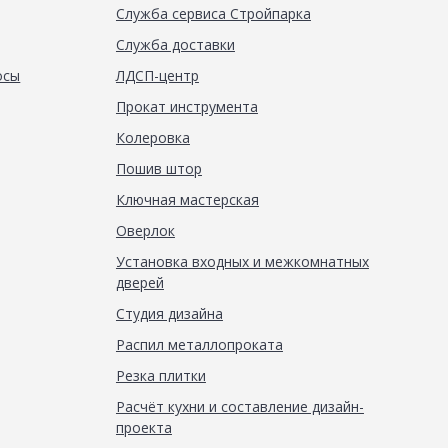
Служба сервиса Стройпарка
Служба доставки
осы
ЛДСП-центр
Прокат инструмента
Колеровка
Пошив штор
Ключная мастерская
Оверлок
Установка входных и межкомнатных
дверей
Студия дизайна
Распил металлопроката
Резка плитки
Расчёт кухни и составление дизайн-
проекта