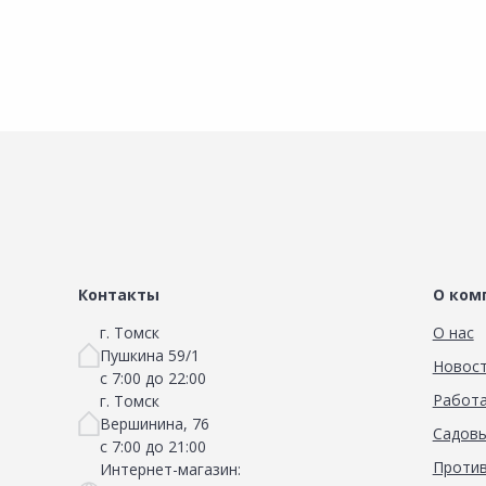
Сравнить
Добавить в Избранное
Наличие на складах
Контакты
О ком
г. Томск
О нас
Пушкина 59/1
Новос
с 7:00 до 22:00
Работа
г. Томск
Вершинина, 76
Садовы
с 7:00 до 21:00
Против
Интернет-магазин: