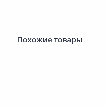
Похожие товары
1 355.00 ₽
1 194.00 ₽
за шт
за шт
Код товара:
34424301
Код товара:
34297701
Коврик влаговпитываю
Коврик влаговпитывающий
SHAHINTEX 02 S мокко
КОВРОВИЯ Орнамент серый
80х120см
80х120см