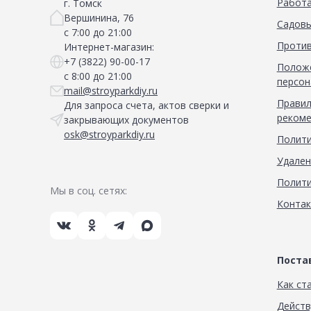
Работа
г. Томск
Вершинина, 76
Садовы
с 7:00 до 21:00
Против
Интернет-магазин:
+7 (3822) 90-00-17
Положе
с 8:00 до 21:00
персон
mail@stroyparkdiy.ru
Правил
Для запроса счета, актов сверки и
рекоме
закрывающих документов
osk@stroyparkdiy.ru
Полити
Удален
Полити
Мы в соц. сетях:
Конта
Пост
Как ст
Дейст