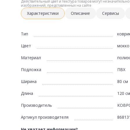
Инженерная электрика
Действительный цвет и текстура товаров могут незначительно
изображений, представленных на сайте
Вентиляция, климатическое оборудование
Характеристики
Описание
Сервисы
Освещение
Отопление, водоснабжение, канализация
Тип
коври
Сантехника, мебель для ванной комнаты
Цвет
мокко
Сауны и бани
Материал
полиэ
Интерьер, текстиль, камины, оформление
окон, картины
Подложка
ПВХ
Хранение и порядок
Ширина
80 см
Товары для дома, подарки, бытовая химия
Длина
120 с
Кухни, мойки, смесители, бытовая техника
Производитель
КОВР
Туризм и отдых
Артикул производителя
86813
Автотовары
Не хватает информации?