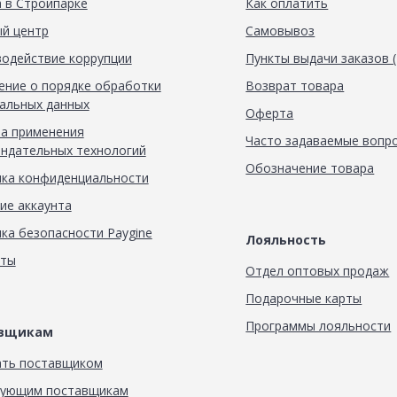
 в Стройпарке
Как оплатить
й центр
Самовывоз
одействие коррупции
Пункты выдачи заказов 
ние о порядке обработки
Возврат товара
альных данных
Оферта
а применения
Часто задаваемые вопр
ндательных технологий
Обозначение товара
ка конфиденциальности
ие аккаунта
ка безопасности Paygine
Лояльность
кты
Отдел оптовых продаж
Подарочные карты
Программы лояльности
авщикам
ать поставщиком
вующим поставщикам