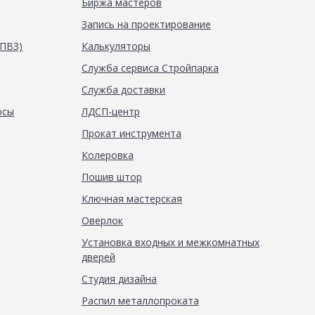
Биржа мастеров
Запись на проектирование
(ПВЗ)
Калькуляторы
Служба сервиса Стройпарка
Служба доставки
осы
ЛДСП-центр
Прокат инструмента
Колеровка
Пошив штор
Ключная мастерская
Оверлок
Установка входных и межкомнатных
дверей
Студия дизайна
Распил металлопроката