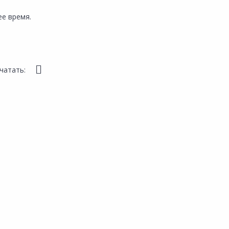
е время.
чатать: