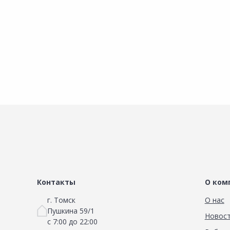
В корзину
В корзину
Сравнить
Добавить в Избранное
Наличие на складах
Контакты
О ком
г. Томск
О нас
Пушкина 59/1
Новос
с 7:00 до 22:00