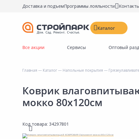
Доставка и подъем
Программы лояльности
Контакт
Каталог
Все акции
Сервисы
Оптовый раз
Строительные материалы
Двери, окна, замки
Главная
—
Каталог
—
Напольные покрытия
—
Грязеулавливат
Инструменты и крепёж
Напольные покрытия
Коврик влаговпитыв
Керамическая плитка
мокко 80х120см
Обои
Потолочные и стеновые покрытия
Код товара:
34297801
Краски, герметики, пропитки