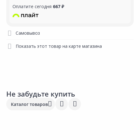
Оплатите сегодня
667 ₽
Самовывоз
Показать этот товар на карте магазина
Не забудьте купить
Каталог товаров
Акция
*
Акция
*
2 278.00 ₽
-21%
3 568.00 ₽
-22%
3
1 799.00 ₽
2 799.00 ₽
2
за шт