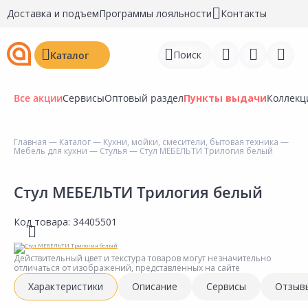
Доставка и подъем
Программы лояльности
Контакты
Поиск
Каталог
Все акции
Сервисы
Оптовый раздел
Пункты выдачи
Коллекц
Главная
—
Каталог
—
Кухни, мойки, смесители, бытовая техника
—
Мебель для кухни
—
Стулья
— Стул МЕБЕЛЬТИ Трилогия белый
Войти
Регистрация
Стул МЕБЕЛЬТИ Трилогия белый
Перейти к сравнению
Код товара:
34405501
Избранное
Действительный цвет и текстура товаров могут незначительно
отличаться от изображений, представленных на сайте
Недавно просмотренные
Характеристики
Описание
Сервисы
Отзыв
товары