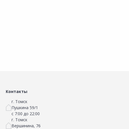
В корзину
В корзину
Сравнить
Сравнить
Добавить в Избранное
Добавить в Избранное
Наличие на складах
Наличие на складах
Контакты
г. Томск
Пушкина 59/1
с 7:00 до 22:00
г. Томск
Вершинина, 76