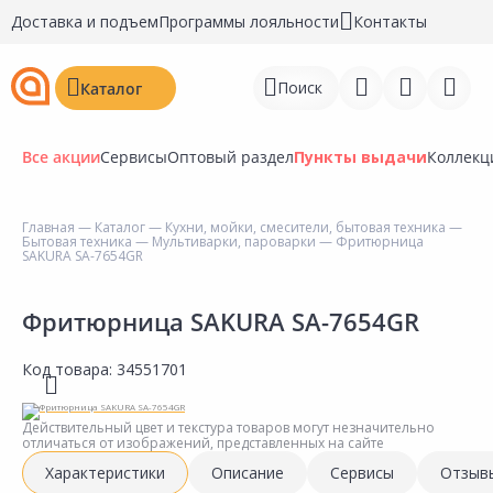
Доставка и подъем
Программы лояльности
Контакты
Поиск
Каталог
Все акции
Сервисы
Оптовый раздел
Пункты выдачи
Коллекц
Главная
—
Каталог
—
Кухни, мойки, смесители, бытовая техника
—
Бытовая техника
—
Мультиварки, пароварки
— Фритюрница
Войти
SAKURA SA-7654GR
Регистрация
Фритюрница SAKURA SA-7654GR
Перейти к сравнению
Код товара:
34551701
Избранное
Действительный цвет и текстура товаров могут незначительно
Недавно просмотренные
отличаться от изображений, представленных на сайте
товары
Характеристики
Описание
Сервисы
Отзыв