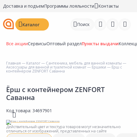
Доставка и подъем
Программы лояльности
Контакты
Поиск
Каталог
Все акции
Сервисы
Оптовый раздел
Пункты выдачи
Коллекц
Главная
—
Каталог
—
Сантехника, мебель для ванной комнаты
—
Аксессуары для ванной и туалетной комнат
—
Ёршики
— Ёрш с
Войти
контейнером ZENFORT Саванна
Регистрация
Ёрш с контейнером ZENFORT
Саванна
Перейти к сравнению
Избранное
Код товара:
34697901
Недавно просмотренные
Действительный цвет и текстура товаров могут незначительно
товары
отличаться от изображений, представленных на сайте