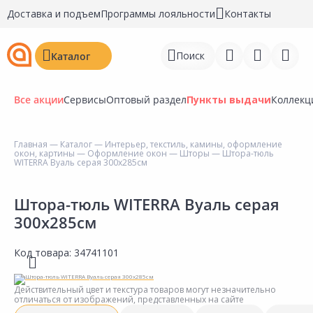
Доставка и подъем
Программы лояльности
Контакты
Поиск
Каталог
Все акции
Сервисы
Оптовый раздел
Пункты выдачи
Коллекц
Главная
—
Каталог
—
Интерьер, текстиль, камины, оформление
окон, картины
—
Оформление окон
—
Шторы
— Штора-тюль
Войти
WITERRA Вуаль серая 300х285см
Регистрация
Штора-тюль WITERRA Вуаль серая
300х285см
Перейти к сравнению
Избранное
Код товара:
34741101
Недавно просмотренные
Действительный цвет и текстура товаров могут незначительно
товары
отличаться от изображений, представленных на сайте