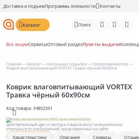
Доставка и подъем
Программы лояльности
Контакты
Поиск
Каталог
Все акции
Сервисы
Оптовый раздел
Пункты выдачи
Коллекц
Главная
—
Каталог
—
Напольные покрытия
—
Грязеулавливатели
—
Коврик влаговпитывающий VORTEX Травка чёрный 60х90см
Войти
Регистрация
Коврик влаговпитывающий VORTEX
Травка чёрный 60х90см
Перейти к сравнению
Код товара:
34802501
Избранное
Недавно просмотренные
Действительный цвет и текстура товаров могут незначительно
отличаться от изображений, представленных на сайте
товары
Характеристики
Описание
Сервисы
Отзыв