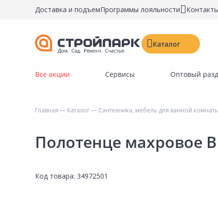
Доставка и подъем
Программы лояльности
Контакт
Каталог
Все акции
Сервисы
Оптовый раз
Строительные материалы
Двери, окна, замки
Главная
—
Каталог
—
Сантехника, мебель для ванной комнат
Инструменты и крепёж
Напольные покрытия
Полотенце махровое B
Керамическая плитка
Обои
Код товара:
34972501
Потолочные и стеновые покрытия
Краски, герметики, пропитки