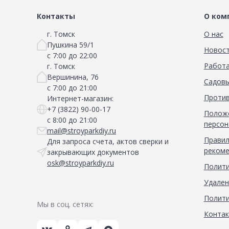
Контакты
О ком
г. Томск
О нас
Пушкина 59/1
Новос
с 7:00 до 22:00
Работа
г. Томск
Вершинина, 76
Садовы
с 7:00 до 21:00
Против
Интернет-магазин:
+7 (3822) 90-00-17
Положе
с 8:00 до 21:00
персон
mail@stroyparkdiy.ru
Правил
Для запроса счета, актов сверки и
рекоме
закрывающих документов
osk@stroyparkdiy.ru
Полити
Удален
Полити
Мы в соц. сетях:
Конта