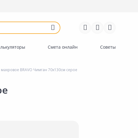
Войти
Регистрация
Перейти к сравнению
Избранное
Недавно просмотренные
товары
алькуляторы
Смета онлайн
Советы
 махровое BRAVO Чимган 70х130см серое
ое