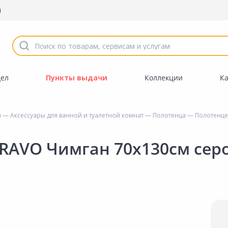
ы
дел
Пункты выдачи
Коллекции
К
ы
—
Аксессуары для ванной и туалетной комнат
—
Полотенца
— Полотенце
RAVO Чимган 70х130см сер