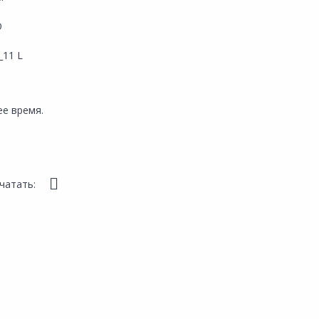
O
_11 L
е время.
чатать: