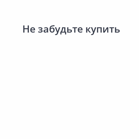
Не забудьте купить
179.00 ₽
179.00 ₽
за шт
за шт
Код товара:
30357401
Код товара:
30357301
Полотенце махровое BRAVO
Полотенце махровое B
Кофе м0947_11 S
Кофе м0947_07 S
В корзину
В корзину