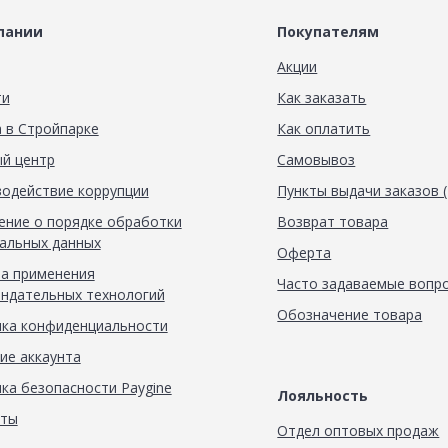
пании
Покупателям
Акции
ти
Как заказать
 в Стройпарке
Как оплатить
й центр
Самовывоз
одействие коррупции
Пункты выдачи заказов 
ние о порядке обработки
Возврат товара
альных данных
Оферта
а применения
Часто задаваемые вопр
ндательных технологий
Обозначение товара
ка конфиденциальности
ие аккаунта
ка безопасности Paygine
Лояльность
кты
Отдел оптовых продаж