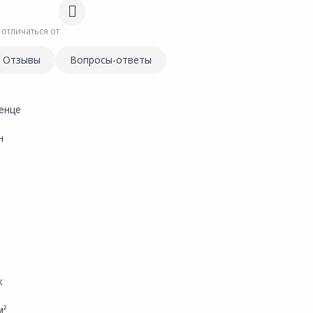
 отличаться от
Отзывы
Вопросы-ответы
енце
н
м
к
м²