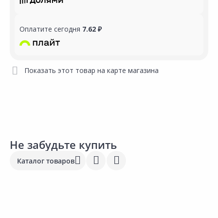
Оплатите сегодня
7.62 ₽
Показать этот товар на карте магазина
Не забудьте купить
Каталог товаров
Выгодная цена
Выгодная цена
59.00 ₽
1
18.40 ₽
за шт
з
за шт
Код товара:
33948301
К