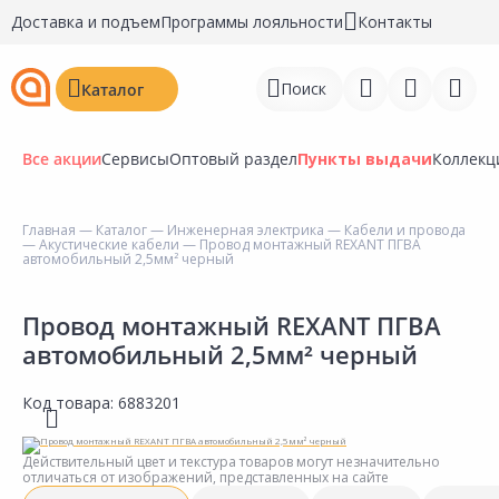
Доставка и подъем
Программы лояльности
Контакты
Поиск
Каталог
Все акции
Сервисы
Оптовый раздел
Пункты выдачи
Коллекц
Главная
—
Каталог
—
Инженерная электрика
—
Кабели и провода
—
Акустические кабели
— Провод монтажный REXANT ПГВА
Войти
автомобильный 2,5мм² черный
Регистрация
Провод монтажный REXANT ПГВА
автомобильный 2,5мм² черный
Перейти к сравнению
Избранное
Код товара:
6883201
Недавно просмотренные
Действительный цвет и текстура товаров могут незначительно
товары
отличаться от изображений, представленных на сайте