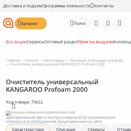
Доставка и подъем
Программы лояльности
Контакты
Поиск
Каталог
Все акции
Сервисы
Оптовый раздел
Пункты выдачи
Коллекц
Главная
—
Каталог
—
Автотовары
—
Чистящие и моющие средства
— Очиститель универсальный KANGAROO Profoam 2000
Войти
Регистрация
Очиститель универсальный
KANGAROO Profoam 2000
Перейти к сравнению
Код товара:
73622
Избранное
Недавно просмотренные
Действительный цвет и текстура товаров могут незначительно
отличаться от изображений, представленных на сайте
товары
Характеристики
Описание
Сервисы
Отзыв