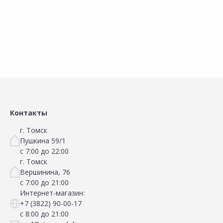
В корзину
В корзину
Сравнить
Сравнить
Добавить в Избранное
Добавить в Избранное
Наличие на складах
Наличие на складах
Контакты
г. Томск
Пушкина 59/1
с 7:00 до 22:00
г. Томск
Вершинина, 76
с 7:00 до 21:00
Интернет-магазин:
+7 (3822) 90-00-17
с 8:00 до 21:00