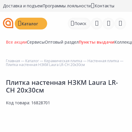
Доставка и подъем
Программы лояльности
Контакты
Поиск
Каталог
Все акции
Сервисы
Оптовый раздел
Пункты выдачи
Коллекц
Главная
—
Каталог
—
Керамическая плитка
—
Настенная плитка
—
Плитка настенная НЗКМ Laura LR-CH 20х30см
Войти
Регистрация
Плитка настенная НЗКМ Laura LR-
CH 20х30см
Перейти к сравнению
Код товара:
16828701
Избранное
Недавно просмотренные
товары