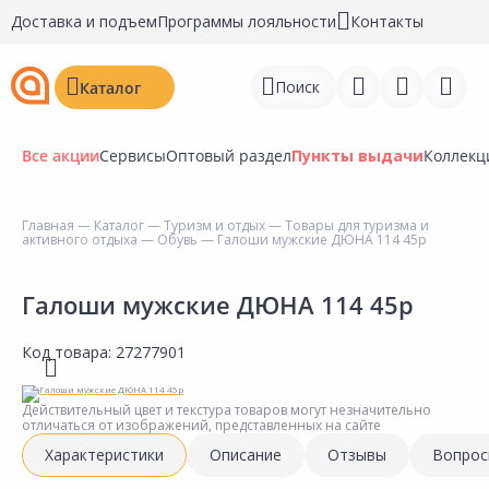
Доставка и подъем
Программы лояльности
Контакты
Поиск
Каталог
Все акции
Сервисы
Оптовый раздел
Пункты выдачи
Коллекц
Главная
—
Каталог
—
Туризм и отдых
—
Товары для туризма и
активного отдыха
—
Обувь
— Галоши мужские ДЮНА 114 45р
Войти
Регистрация
Галоши мужские ДЮНА 114 45р
Перейти к сравнению
Код товара:
27277901
Избранное
Действительный цвет и текстура товаров могут незначительно
отличаться от изображений, представленных на сайте
Недавно просмотренные
Характеристики
Описание
Отзывы
Вопрос
товары