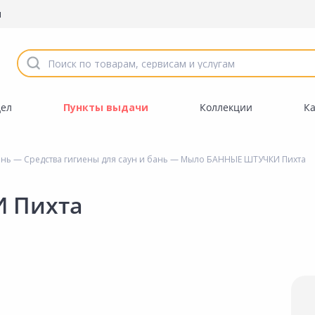
ы
дел
Пункты выдачи
Коллекции
К
ань
—
Средства гигиены для саун и бань
— Мыло БАННЫЕ ШТУЧКИ Пихта
 Пихта