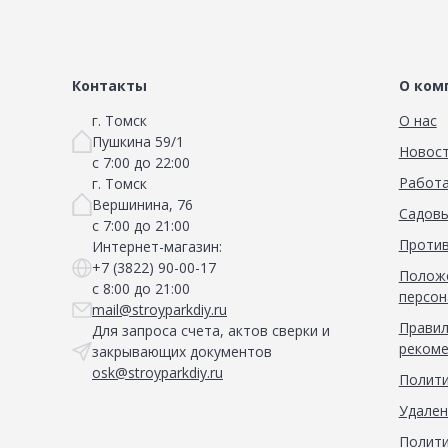
Контакты
О ком
г. Томск
О нас
Пушкина 59/1
Новос
с 7:00 до 22:00
Работа
г. Томск
Вершинина, 76
Садовы
с 7:00 до 21:00
Против
Интернет-магазин:
+7 (3822) 90-00-17
Положе
с 8:00 до 21:00
персон
mail@stroyparkdiy.ru
Правил
Для запроса счета, актов сверки и
рекоме
закрывающих документов
osk@stroyparkdiy.ru
Полити
Удален
Полити