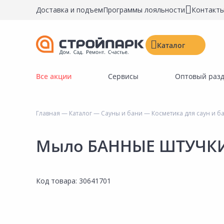
Доставка и подъем
Программы лояльности
Контакт
Каталог
Все акции
Сервисы
Оптовый раз
Строительные материалы
Двери, окна, замки
Главная
—
Каталог
—
Сауны и бани
—
Косметика для саун и б
Инструменты и крепёж
Напольные покрытия
Мыло БАННЫЕ ШТУЧКИ
Керамическая плитка
Обои
Код товара:
30641701
Потолочные и стеновые покрытия
Краски, герметики, пропитки