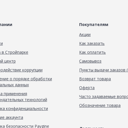
пании
Покупателям
Акции
ти
Как заказать
 в Стройпарке
Как оплатить
й центр
Самовывоз
одействие коррупции
Пункты выдачи заказов 
ние о порядке обработки
Возврат товара
альных данных
Оферта
а применения
Часто задаваемые вопр
ндательных технологий
Обозначение товара
ка конфиденциальности
ие аккаунта
ка безопасности Paygine