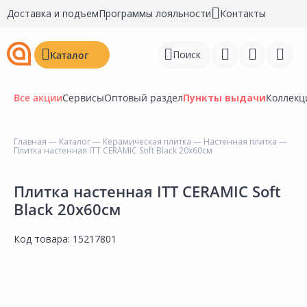
Доставка и подъем
Программы лояльности
Контакты
Поиск
Каталог
Все акции
Сервисы
Оптовый раздел
Пункты выдачи
Коллекц
Главная
—
Каталог
—
Керамическая плитка
—
Настенная плитка
—
Плитка настенная ITT CERAMIC Soft Black 20х60см
Войти
Регистрация
Плитка настенная ITT CERAMIC Soft
Black 20х60см
Перейти к сравнению
Код товара:
15217801
Избранное
Недавно просмотренные
товары